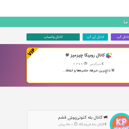
ما
انال گپ
کانال آی گپ
کانال واتساپ
کانال روبیکا چیزمیز 💯
سرگرمی
2,369
🚨 داغ‌ترین خبرها، حاشیه‌ها و اتفاقا...
کانال بله کتونی‌پوش قشم
کانال بله فروشگاه
1 ماه پیش