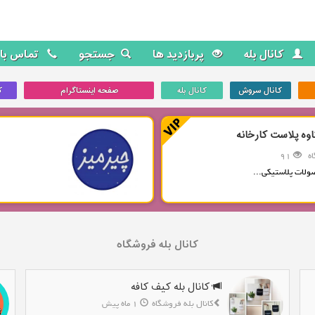
کانال بله
پربازدید ها
جستجو
تماس با 
کانال سروش
کانال بله
صفحه اینستاگرام
ک
اوه پلاست کارخانه
ه
91
ولات پلاستیکی...
کانال بله فروشگاه
کانال بله کیف کافه
کانال بله فروشگاه
1 ماه پیش