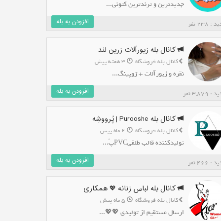
جدیدترین و ترندترین کتونی...
افزودن به بله
: 238 نفر
کانال بله زیورآلات زرین لند
کانال بله فروشگاه
3 هفته پیش
نقره و زیورآلات + ژوپینگ...
افزودن به بله
: 3,879 نفر
کانال بله Purooshe | پُرووشِه
کانال بله فروشگاه
2 ماه پیش
تولیدکننده قالب طلقیPVCپُ...
افزودن به بله
: 466 نفر
کانال بله لباس زنانه 💖 همکاری
کانال بله فروشگاه
5 ماه پیش
ارسال مستقیم از تولیدی 💖💖...