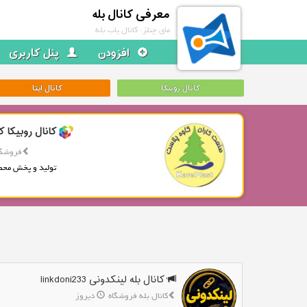
معرفی کانال بله
مای چنلز: کانال یاب بله
افزودن
پنل کاربری
کانال روبیکا
کانال ایتا
کانال روبیکا ک
فروشگا
تولید و پخش محص
کانال بله لینکدونی linkdoni233
کانال بله فروشگاه
دیروز