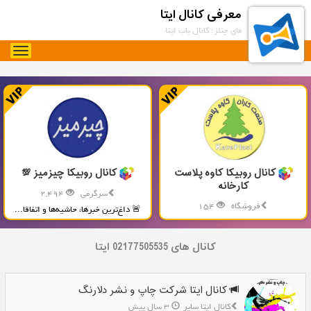
معرفی کانال ایتا
مای چنلز: کانال یاب ایتا
oggle
gation
کانال روبیکا کاوه پلاست
کانال روبیکا چیزمیز 💯
کارخانه
سرگرمی
2,494
فروشگاه
154
🚨 داغ‌ترین خبرها، حاشیه‌ها و اتفاقا...
تولید و پخش محصولات پلاستیکی...
کانال های 02177505535 ایتا
کانال ایتا شرکت چاپ و نشر دلارنگ
کانال ایتا سایر
3 سال پیش