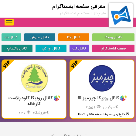
معرفی صفحه اینستاگرام
مای چنلز: لیست پیج اینستاگرام
oggle
gation
کانال روبیکا
کانال ایتا
کانال سروش
کانال بله
صفحه اینستاگرام
کانال گپ
کانال آی گپ
کانال واتساپ
کانال روبیکا چیزمیز 💯
کانال روبیکا کاوه پلاست
کارخانه
سرگرمی
2,556
فروشگاه
227
🚨 داغ‌ترین خبرها، حاشیه‌ها و اتفاقا...
تولید و پخش محصولات پلاستیکی...