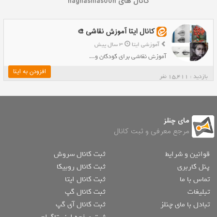
کانال های naghashiasoon
کانال ایتا آموزش نقاشی 🎨
آموزشی ایتا
3 سال پیش
آموزش نقاشی برای کودکان و...
افزودن به ایتا
بازدید : 15,411 نفر
مای چنلز
مرجع معرفی و ثبت کانال
قوانین و شرایط
ثبت کانال سروش
پنل کاربری
ثبت کانال روبیکا
تماس با ما
ثبت کانال ایتا
تبلیغات
ثبت کانال گپ
تبادل با مای چنلز
ثبت کانال آی گپ