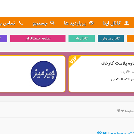
کانال ایتا
پربازدید ها
جستجو
تماس با 
کانال سروش
کانال بله
صفحه اینستاگرام
ک
اوه پلاست کارخانه
128
ولات پلاستیکی...
وقلوها ❤💖