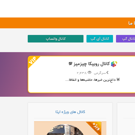
ما
انال گپ
کانال آی گپ
کانال واتساپ
کانال روبیکا چیزمیز 💯
سرگرمی
2,438
🚨 داغ‌ترین خبرها، حاشیه‌ها و اتفاقا...
کانال های ویژه ایتا