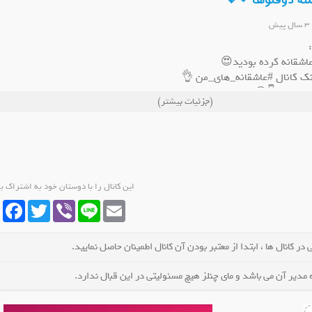
شته دوقلوها ❤💖
3 سال پیش
عاشقانه کرده بودید😍
ینک کانال #عاشقانه_های_من 👌
ال ایتا منطق دین
کانال ایتا رسانه فرهنگی إسراء
کانال
دید اعضا👇😋
(جزئیات بیشتر)
ضو کانال شوید
عضو کانال شوید
مون کنید 🙇🙏❤
این کانال را با دوستان خود به اشتراک ب
cebook
Twitter
Viber
Line
Email
در کانال ها ، ابتدا از معتبر بودن آن کانال اطمینان حاصل نمایید.
مدیر آن می باشد و مای چنلز هیچ مسئولیتی در این قبال ندارد.