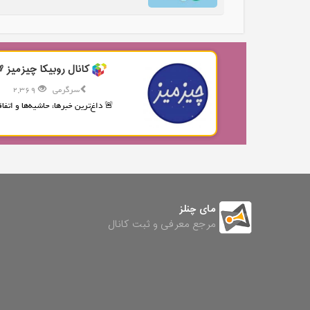
کانال روبیکا چیزمیز 
سرگرمی
2,369
🚨 داغ‌ترین خبرها، حاشیه‌ها و اتفاقا
مای چنلز
مرجع معرفی و ثبت کانال