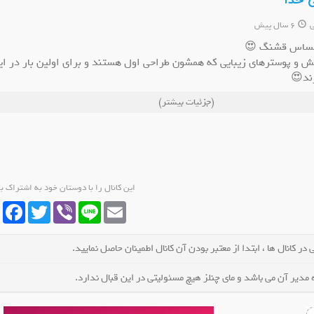
ی خدا
ی
6 سال پیش
 احساس قشنگ 😍
خش و پوسترهای زیبایی که همشون طراحی اول هستند و برای اولین بار در ای
رند😍
کانال ایتا کانال تم ایتا
کانال ایتا فکر روشن
☺️
(جزئیات بیشتر)
عضو کانال شوید
عضو کانال شوید
لی خدا 🎉🎀🎀🎀
این کانال را با دوستان خود به اشتراک ب
cebook
Twitter
Viber
Line
Email
در کانال ها ، ابتدا از معتبر بودن آن کانال اطمینان حاصل نمایید.
مدیر آن می باشد و مای چنلز هیچ مسئولیتی در این قبال ندارد.