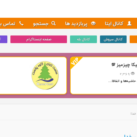
کانال ایتا
پربازدید ها
جستجو
تماس با 
کانال سروش
کانال بله
صفحه اینستاگرام
ک
یکا چیزمیز 💯
2,369
حاشیه‌ها و اتفاقا...
 خدا