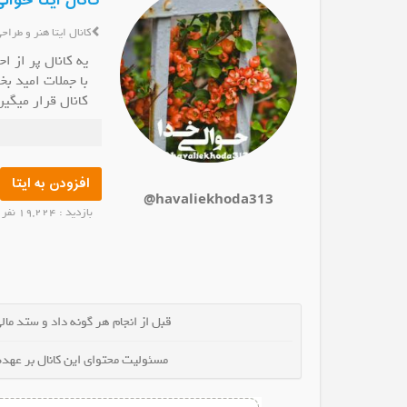
کانال ایتا حوال
کانال ایتا هنر و طراح
یه کانال پر از
با جملات امید ب
کانال قرار میگی
نال ایتا مصباح هدایت
کانال ایتا گوهر تراشی سنگ زاگرس
برای شما عزیزان
عضو کانال شوید
عضو کانال شوید
در کانال
🎀🎀🎀🎀🎉 حوا
افزودن به ایتا
@havaliekhoda313
بازدید : 19,224 نفر
قبل از انجام هر گونه داد و ستد مالی 
مسئولیت محتوای این کانال بر عهده 