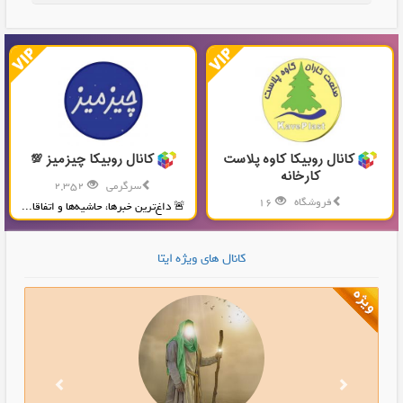
کانال روبیکا کاوه پلاست
کانال روبیکا چیزمیز 💯
کارخانه
سرگرمی
2,352
فروشگاه
16
🚨 داغ‌ترین خبرها، حاشیه‌ها و اتفاقا...
تولید و پخش محصولات پلاستیکی...
کانال های ویژه ایتا