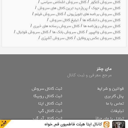
/
/
کانال سروش کنکور
کانال سروش اشخاص سیاسی
/
/
کانال سروش جوک
پربازدید ترین کانال های سروش
/
/
کانال سروش برنامه های تلویزیونی
کانال سروش فیلم
/
/
کانال سروش دانشگاه ها
تبلیغ کانال سروش
/
/
کانال سروش روزنامه ها
کانال سروش رسانه های خبری
/
/
/
کانال سروش والپیپر
کانال سروش بانک ها
کانال سروش فوتبال
/
/
کانال سروش عکس پروفایل
کانال سروش آشپزی
مای چنلز
مرجع معرفی و ثبت کانال
قوانین و شرایط
ثبت کانال سروش
پنل کاربری
ثبت کانال روبیکا
تماس با ما
ثبت کانال ایتا
تبلیغات
ثبت کانال گپ
تبادل با مای چنلز
ثبت کانال آی گپ
کانال ایتا هیئت فاطمیون قم_خواه
ثبت صفحه اینستاگرام