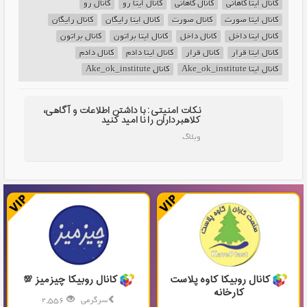
کانال ایتا کاهانی
کانال کاهانی
کانال ایتا رو
کانال رو
کانال ایتا صورت
کانال صورت
کانال ایتا رایگان
کانال رایگان
کانال ایتا داخل
کانال داخل
کانال ایتا براتون
کانال براتون
کانال ایتا قرار
کانال قرار
کانال ایتا دادم
کانال دادم
کانال ایتا Ake_ok_institute
کانال Ake_ok_institute
نکات امنیتی: با داشتن اطلاعات و آگاهی،
کلاهبرداران را نا امید کنید
وبلاگ
کانال روبیکا کاوه پلاست
کانال روبیکا چیزمیز 💯
کارخانه
سرگرمی
2,556