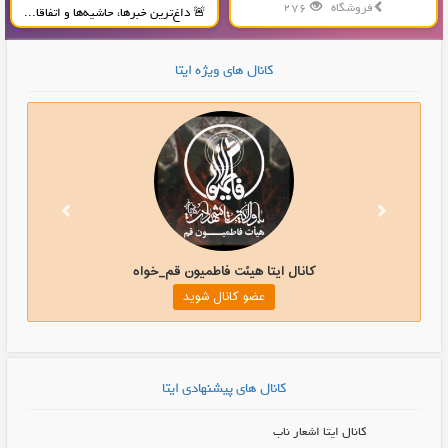
فروشگاه
276
🚨 داغ‌ترین خبرها، حاشیه‌ها و اتفاقا...
تولید و پخش محصولات پلاستیکی...
کانال های ویژه ایتا
کانال ایتا هیئت فاطمیون قم_خواه
عضو کانال شوید
کانال های پیشنهادی ایتا
کانال ایتا اشعار ناب