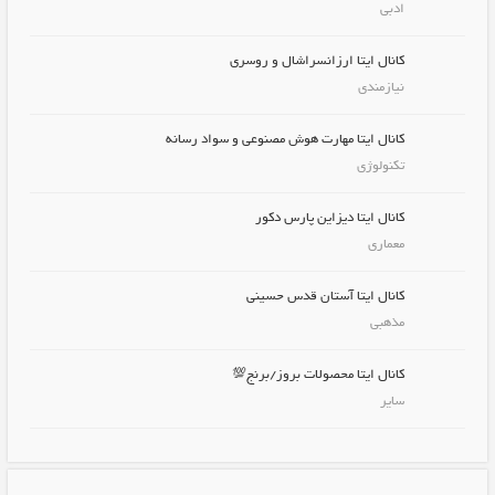
ادبی
کانال ایتا ارزانسراشال و روسری
نیازمندی
کانال ایتا مهارت هوش مصنوعی و سواد رسانه
تکنولوژی
کانال ایتا دیزاین پارس دکور
معماری
کانال ایتا آستان قدس حسینی
مذهبی
کانال ایتا محصولات بروز/برنج💯
سایر