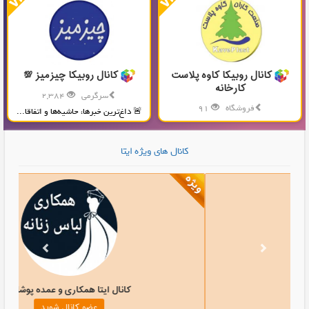
کانال روبیکا کاوه پلاست
کانال روبیکا چیزمیز 💯
کارخانه
سرگرمی
2,384
فروشگاه
91
🚨 داغ‌ترین خبرها، حاشیه‌ها و اتفاقا...
تولید و پخش محصولات پلاستیکی...
کانال های ویژه ایتا
کانال ایتا کانال تم ایتا
کانال ایتا
عضو کانال شوید
عض