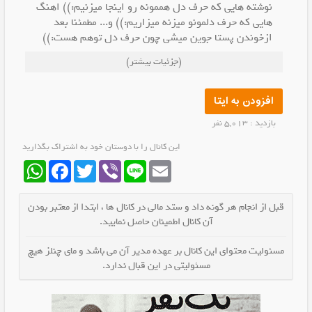
نوشته هایی که حرف دل هممونه رو اینجا میزنیم:)) اهنگ
هایی که حرف دلمونو میزنه میزاریم:)) و... مطمئنا بعد
ازخوندن پستا جوین میشی چون حرف دل توهم هست:))
(جزئیات بیشتر)
افزودن به ایتا
بازدید : 5,013 نفر
این کانال را با دوستان خود به اشتراک بگذارید
WhatsApp
Facebook
Twitter
Viber
Line
Email
قبل از انجام هر گونه داد و ستد مالی در کانال ها ، ابتدا از معتبر بودن
آن کانال اطمینان حاصل نمایید.
مسئولیت محتوای این کانال بر عهده مدیر آن می باشد و مای چنلز هیچ
مسئولیتی در این قبال ندارد.