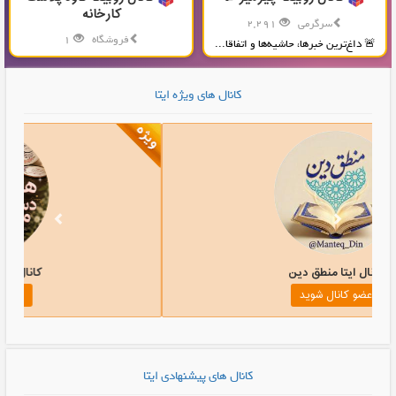
کارخانه
سرگرمی
2,291
فروشگاه
1
🚨 داغ‌ترین خبرها، حاشیه‌ها و اتفاقا...
تولید و پخش محصولات پلاستیکی...
کانال های ویژه ایتا
کانال ایتا منطق دین
عضو کانال شوید
کانال های پیشنهادی ایتا