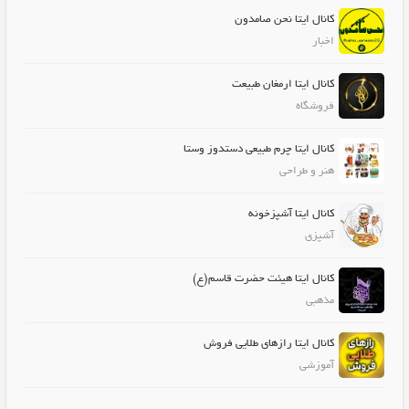
کانال ایتا نحن صامدون
اخبار
کانال ایتا ارمغان طبیعت
فروشگاه
کانال ایتا چرم طبیعی دستدوز وستا
هنر و طراحی
کانال ایتا آشپزخونه
آشپزی
کانال ایتا هیئت حضرت قاسم(ع)
مذهبی
کانال ایتا رازهای طلایی فروش
آموزشی