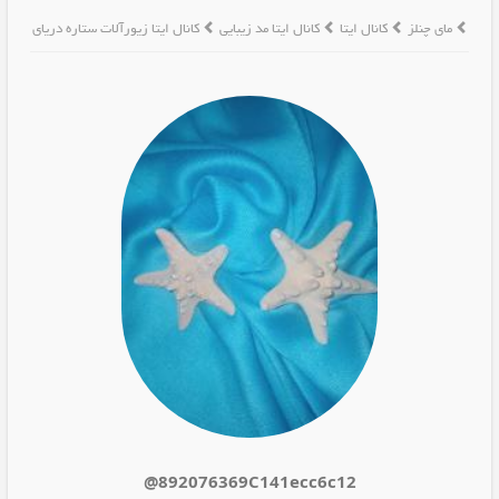
مای چنلز
کانال ایتا
کانال ایتا مد زیبایی
کانال ایتا زیورآلات ستاره دریای
@892076369C141ecc6c12