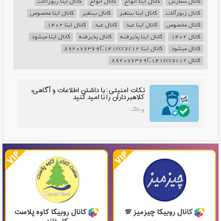
کانال سفارش
کانال ایتا انواع
کانال انواع
کانال ایتا زیورآلات
کانال زیورآلات
کانال ایتا بینظیر
کانال بینظیر
کانال ایتا مخصوص
کانال مخصوص
کانال ایتا عید
کانال عید
کانال ایتا 1402
کانال 1402
کانال ایتا پذیرفته
کانال پذیرفته
کانال ایتا میشود
کانال میشود
کانال ایتا 892076369C141ecc6c12
کانال 892076369C141ecc6c12
نکات امنیتی: با داشتن اطلاعات و آگاهی،
کلاهبرداران را نا امید کنید
وبلاگ
کانال روبیکا چیزمیز 💯
کانال روبیکا کاوه پلاست