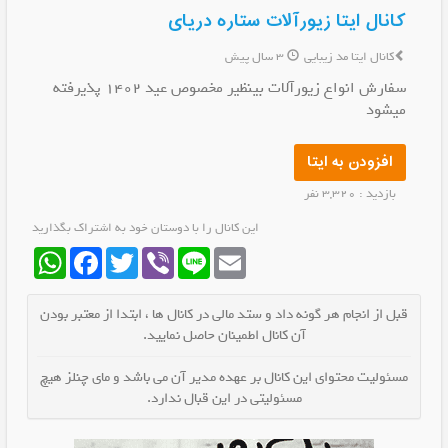
کانال ایتا زیورآلات ستاره دریای
کانال ایتا مد زیبایی
3 سال پیش
سفارش انواع زیورآلات بینظیر مخصوص عید 1402 پذیرفته
میشود
افزودن به ایتا
بازدید : 3,320 نفر
این کانال را با دوستان خود به اشتراک بگذارید
WhatsApp
Facebook
Twitter
Viber
Line
Email
قبل از انجام هر گونه داد و ستد مالی در کانال ها ، ابتدا از معتبر بودن
آن کانال اطمینان حاصل نمایید.
مسئولیت محتوای این کانال بر عهده مدیر آن می باشد و مای چنلز هیچ
مسئولیتی در این قبال ندارد.