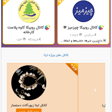
کانال روبیکا چیزمیز 💯
کانال روبیکا کاوه پلاست
کارخانه
سرگرمی
2,459
فروشگاه
154
🚨 داغ‌ترین خبرها، حاشیه‌ها و اتفاقا...
تولید و پخش محصولات پلاستیکی...
کانال های ویژه ایتا
 ایتا محله اسلامی(شهرک وصال)
کانال ایتا
عضو کانال شوید
عضو 