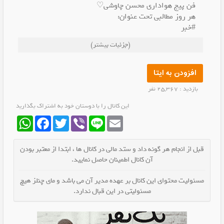
فن پیج هواداری محسن چاوشی♡
هر روز مطالبی تحت عنوان:
#خبر
#موزیک
(جزئیات بیشتر)
#عکس_نوشته
#اشعار
#تحلیل
افزودن به ایتا
و هرچه که به محسن چاوشی مربوط باشه رو در کانال قرار
بازدید : 25,367 نفر
میدیم.
این کانال را با دوستان خود به اشتراک بگذارید
WhatsApp
Facebook
Twitter
Viber
Line
Email
قبل از انجام هر گونه داد و ستد مالی در کانال ها ، ابتدا از معتبر بودن
آن کانال اطمینان حاصل نمایید.
مسئولیت محتوای این کانال بر عهده مدیر آن می باشد و مای چنلز هیچ
مسئولیتی در این قبال ندارد.