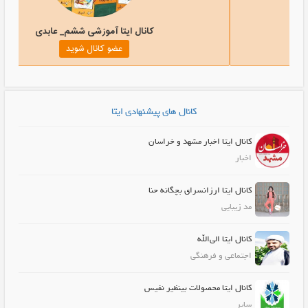
ال ایتا زیورآلات دستساز
کانال ایتا آمو
عضو کانال شوید
عضو کان
کانال های پیشنهادی ایتا
کانال ایتا اخبار مشهد و خراسان
اخبار
کانال ایتا ارزانسرای بچگانه حنا
مد زیبایی
کانال ایتا الی‌الله
اجتماعی و فرهنگی
کانال ایتا محصولات بینظیر نفیس
سایر