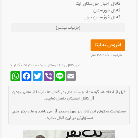
کانال اخبار خوزستان ایتا
کانال خوزستان
کانال خوزستان نیوز
کانال ایتا اخبار خوزستان
(جزئیات بیشتر)
کانال ایتا شبکه خبری خوزستان
کانال ایتا خوزستان
کانال خبر فوری اهواز
افزودن به ایتا
کانال ایتا اهواز
بازدید : 25,407 نفر
کانال خبر فوری خوزستان
کانال خبری خوزستان
این کانال را با دوستان خود به اشتراک بگذارید
کانال خبر فوری خوزستان
WhatsApp
Facebook
Twitter
Viber
Line
Email
کانال خوزستان نیوز
قبل از انجام هر گونه داد و ستد مالی در کانال ها ، ابتدا از معتبر بودن
آن کانال اطمینان حاصل نمایید.
مسئولیت محتوای این کانال بر عهده مدیر آن می باشد و مای چنلز هیچ
مسئولیتی در این قبال ندارد.