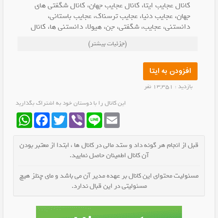
کانال عجایب ایتا، کانال عجایب جهان، کانال شگفتی های
جهان، عجایب دنیا، عجایب ترسناک، عجایب باستانی،
دانستنی، عجایب، شگفتی، جن، هیولا، دانستنی ها، کانال
خفن،
(جزئیات بیشتر)
افزودن به ایتا
بازدید : 13,351 نفر
این کانال را با دوستان خود به اشتراک بگذارید
WhatsApp
Facebook
Twitter
Viber
Line
Email
قبل از انجام هر گونه داد و ستد مالی در کانال ها ، ابتدا از معتبر بودن
آن کانال اطمینان حاصل نمایید.
مسئولیت محتوای این کانال بر عهده مدیر آن می باشد و مای چنلز هیچ
مسئولیتی در این قبال ندارد.