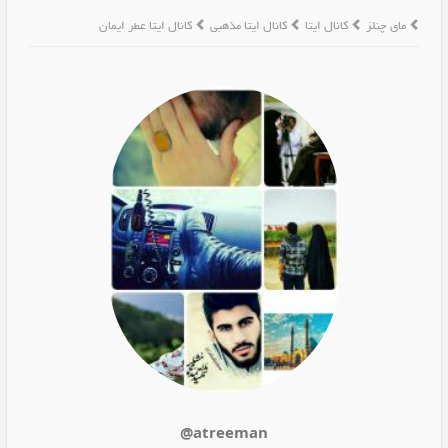
مای چنلز
کانال ایتا
کانال ایتا مذهبی
کانال ایتا عطر ایمان
@atreeman