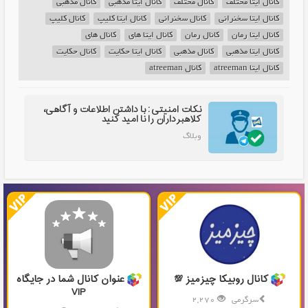
کانال ایتا مختلف
کانال مختلف
کانال ایتا مذهبی
کانال مذهبی
کانال ایتا سخنرانی
کانال سخنرانی
کانال ایتا کلیپ
کانال کلیپ
کانال ایتا رمان
کانال رمان
کانال ایتا های
کانال های
کانال ایتا مذهبی
کانال مذهبی
کانال ایتا حکایت
کانال حکایت
کانال ایتا atreeman
کانال atreeman
نکات امنیتی: با داشتن اطلاعات و آگاهی،
کلاهبرداران را نا امید کنید
وبلاگ
کانال روبیکا چیزمیز 💯
عنوان کانال شما در جایگاه
VIP
سرگرمی
2,270