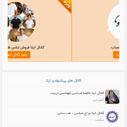
کانال ایتا حرف حساب
کانال ایتا ف
عضو کانال شوید
عض
کانال های پیشنهادی ایتا
کانال ایتا عاطفه عبــاسی |مهندسیِ تربیت
آموزشی
کانال ایتا مزاج شناسی - طب سنتی
سلامت