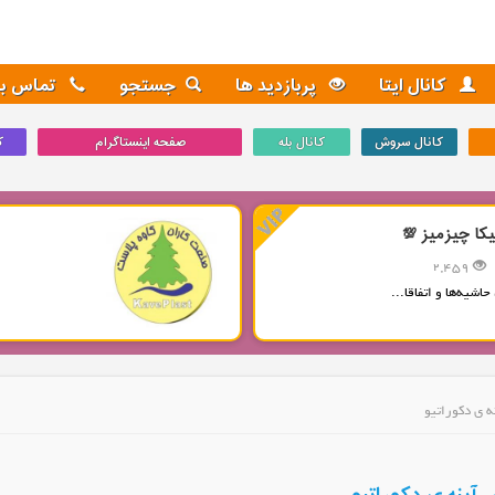
کانال ایتا
پربازدید ها
جستجو
تماس با 
کانال سروش
کانال بله
صفحه اینستاگرام
ک
یکا چیزمیز 💯
2,459
حاشیه‌ها و اتفاقا...
ه ی دکوراتیو