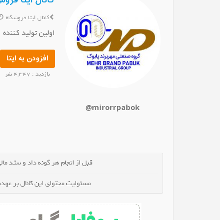
کانال ایتا فروش
کانال ایتا فروشگاه
اولین تولید کننده 
افزودن به ایتا
مهدویت
کانال ایتا موسسه حقوقی دادآرمان
کانال ایت
وید
عضو کانال شوید
عضو کا
بازدید : 4,347 نفر
@mirorrpabok
قبل از انجام هر گونه داد و ستد مالی 
مسئولیت محتوای این کانال بر عهده 