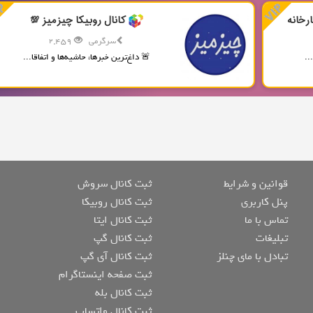
رخانه
کانال روبیکا چیزمیز 💯
سرگرمی
2,459
..
🚨 داغ‌ترین خبرها، حاشیه‌ها و اتفاقا...
قوانین و شرایط
ثبت کانال سروش
پنل کاربری
ثبت کانال روبیکا
تماس با ما
ثبت کانال ایتا
تبلیغات
ثبت کانال گپ
تبادل با مای چنلز
ثبت کانال آی گپ
ثبت صفحه اینستاگرام
ثبت کانال بله
ثبت کانال واتساپ