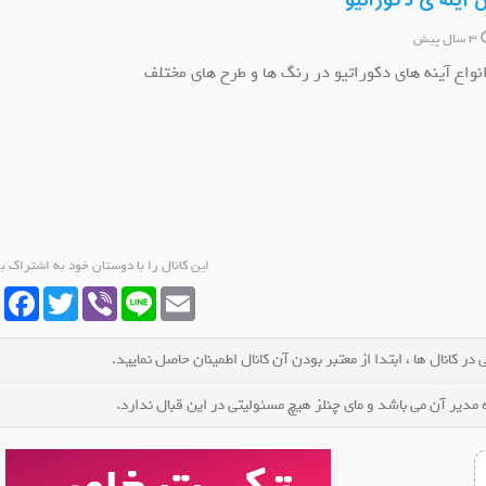
 آینه ی دکوراتیو
3 سال پیش
انواع آینه های دکوراتیو در رنگ ها و طرح های مختلف
ا دنیای عکس
کانال ایتا راهکار طبیعی با استا
کانال ایتا 
نال شوید
عضو کانال شوید
ع
این کانال را با دوستان خود به اشتراک ب
cebook
Twitter
Viber
Line
Email
در کانال ها ، ابتدا از معتبر بودن آن کانال اطمینان حاصل نمایید.
مدیر آن می باشد و مای چنلز هیچ مسئولیتی در این قبال ندارد.