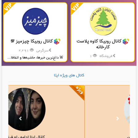
کانال روبیکا کاوه پلاست
کانال روبیکا چیزمیز 💯
کارخانه
سرگرمی
2,291
فروشگاه
1
🚨 داغ‌ترین خبرها، حاشیه‌ها و اتفاقا...
تولید و پخش محصولات پلاستیکی...
کانال های ویژه ایتا
کانال ایتا نوای ذاکرین
کانال