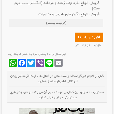
فروش انواع نقره جات زنانه و مردانه (انگشتر_ست_نیم
ست)
فروش انواع نگین های طبیعی و بدلیجات ..
ارسال رایگان به سراسر کشور
(جزئیات بیشتر)
09906205694
@noghrehkhadem
@noghrehkhadem69
افزودن به ایتا
بازدید : 17,959 نفر
این کانال را با دوستان خود به اشتراک بگذارید
WhatsApp
Facebook
Twitter
Viber
Line
Email
قبل از انجام هر گونه داد و ستد مالی در کانال ها ، ابتدا از معتبر بودن
آن کانال اطمینان حاصل نمایید.
مسئولیت محتوای این کانال بر عهده مدیر آن می باشد و مای چنلز هیچ
مسئولیتی در این قبال ندارد.