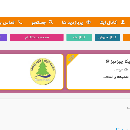
کانال ایتا
پربازدید ها
جستجو
تماس با 
کانال سروش
کانال بله
صفحه اینستاگرام
ک
یکا چیزمیز 💯
2,352
حاشیه‌ها و اتفاقا...
تا