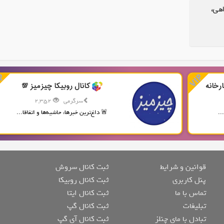
اهی،
رخانه
کانال روبیکا چیزمیز 💯
سرگرمی
2,352
..
🚨 داغ‌ترین خبرها، حاشیه‌ها و اتفاقا...
قوانین و شرایط
ثبت کانال سروش
پنل کاربری
ثبت کانال روبیکا
تماس با ما
ثبت کانال ایتا
تبلیغات
ثبت کانال گپ
تبادل با مای چنلز
ثبت کانال آی گپ