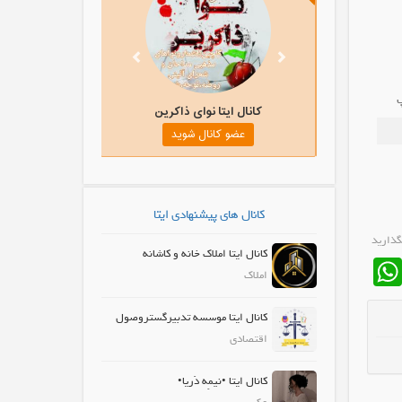
انال ایتا صفر تا صد عربی
کانال ایتا نوای ذاکرین
عضو کانال شوید
عضو کانال شوید
کانال های پیشنهادی ایتا
گذارید
کانال ایتا املاک خانه و کاشانه
WhatsApp
Fa
املاک
کانال ایتا موسسه تدبیرگستروصول
اقتصادی
کانال ایتا •نیمِه دَریا•