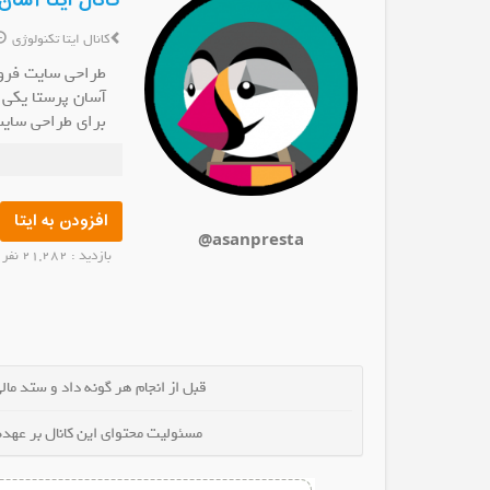
کانال ایتا آسان
کانال ایتا تکنولوژی
طراحی سایت فرو
آسان پرستا یکی ا
برای طراحی سایت
انال تم ایتا
کانال ایتا قرآن و احادیث
کانال 
با ما در تماس با
ال شوید
عضو کانال شوید
ع
تماس با ادمین :
@seifygsm
تلفن تماس:
افزودن به ایتا
@asanpresta
09145019199
بازدید : 21,282 نفر
قبل از انجام هر گونه داد و ستد مالی 
مسئولیت محتوای این کانال بر عهده 