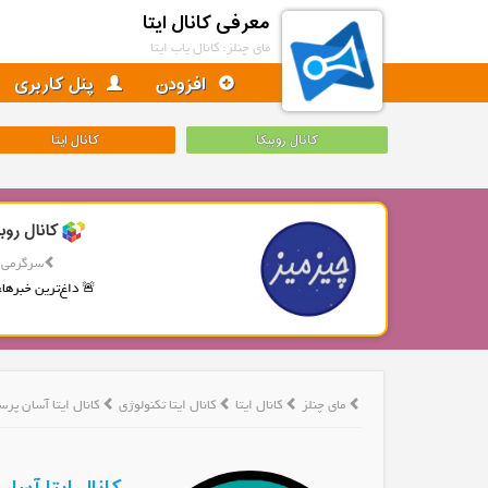
معرفی کانال ایتا
مای چنلز: کانال یاب ایتا
افزودن
پنل کاربری
کانال روبیکا
کانال ایتا
کانال روب
سرگرمی
🚨 داغ‌ترین خبرها، 
مای چنلز
کانال ایتا
کانال ایتا تکنولوژی
کانال ایتا آسان پرس