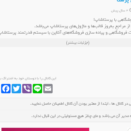
 پرستا
2 سال پیش
شگاهی با پرستاشاپ!
ز مراجع به‌روز قالب‌‌ها و ماژول‌های پرستاشاپ می‌باشد.
 فروشگاهی و پیاده سازی فروشگاه‌های آنلاین با سیستم قدرتمند پرستاشاپ
ایتا امام زمان (عج)
کانال ایتا کلبه شعر
ک
شید.
(جزئیات بیشتر)
ضو کانال شوید
عضو کانال شوید
این کانال را با دوستان خود به اشتراک ب
cebook
Twitter
Viber
Line
Email
در کانال ها ، ابتدا از معتبر بودن آن کانال اطمینان حاصل نمایید.
مدیر آن می باشد و مای چنلز هیچ مسئولیتی در این قبال ندارد.