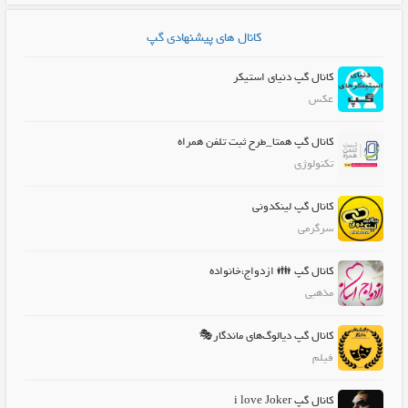
کانال های پیشنهادی گپ
کانال گپ دنیای استیکر
عکس
کانال گپ همتا_طرح ثبت تلفن همراه
تکنولوژی
کانال گپ لینکدونی
سرگرمی
کانال گپ 👪 ازدواج،خانواده
مذهبی
کانال گپ دیالوگ‌های ماندگار🎭
فیلم
کانال گپ i love Joker