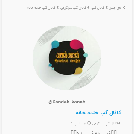
مای چنلز
کانال گپ
کانال گپ سرگرمی
کانال گپ خنده خانه
@Kandeh_kaneh
کانال گپ خنده خانه
کانال گپ سرگرمی
6 سال پیش
🤹‍♀خنــــــده خــــــــانه🤹‍♂