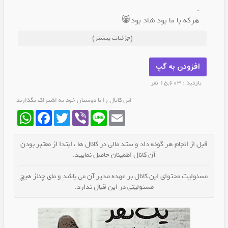
.
هرکه با ما بود شاد بود😹
.
(جزئیات بیشتر)
دیگه وقتشه به روحت غذا بدی😜👌
.
📸عکس های درجه یک وسرگرم کننده📓
افزودن به گپ
.
بازدید : 15,603 نفر
🎬فیلم های طنز + جوک های جدید
این کانال را با دوستان خود به اشتراک بگذارید
WhatsApp
Facebook
Twitter
Viber
Line
Email
قبل از انجام هر گونه داد و ستد مالی در کانال ها ، ابتدا از معتبر بودن
آن کانال اطمینان حاصل نمایید.
مسئولیت محتوای این کانال بر عهده مدیر آن می باشد و مای چنلز هیچ
مسئولیتی در این قبال ندارد.