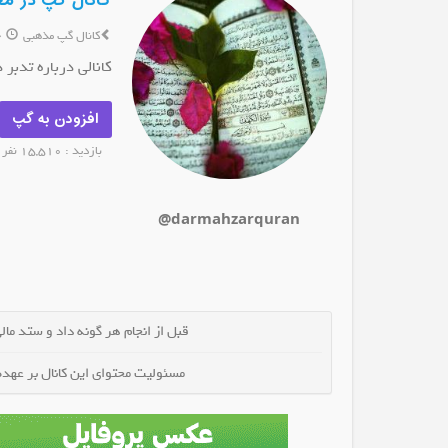
کانال گپ در م
کانال گپ مذهبی
6 سال پیش
کانالی درباره تدبر 
افزودن به گپ
بازدید : 15,510 نفر
@darmahzarquran
قبل از انجام هر گونه داد و ستد مالی 
مسئولیت محتوای این کانال بر عهده 