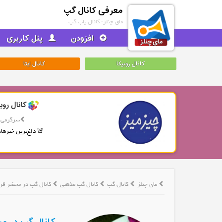
معرفی کانال گپ
مای چنلز: کانال یاب گپ
افزودن
پنل کاربری
کانال روبیکا
کانال ایتا
کانال روب
سرگرمی
🚨 داغ‌ترین خبرها، 
مای چنلز
کانال گپ
کانال گپ مذهبی
کانال گپ در محضر قر