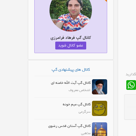
کانال گپ فرهاد فرامرزی
عضو کانال شوید
کانال های پیشنهادی گپ
گذارید
WhatsApp
Fa
کانال گپ آیت الله خامنه ای
اشخاص معروف
کانال گپ میم خونه
سرگرمی
کانال گپ آستان قدس رضوی
مذهبی