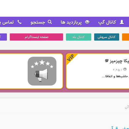
کانال گپ
پربازدید ها
جستجو
تماس با
کانال سروش
کانال بله
صفحه اینستاگرام
ک
یکا چیزمیز 💯
2,251
حاشیه‌ها و اتفاقا...
آن