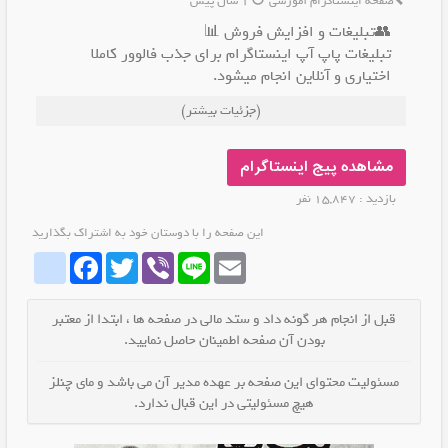
صفحه اینستاگرام آموزشی
1 سال پیش
👥تبلیغات و افزایش فروش 📊
تبلیغات پاپ آپ اینستاگرام برای جذب فالوور کاملا
اختیاری و آنلاین انجام میشود.
.
(جزئیات بیشتر)
برای پیام رسان های داخلی از جمله ایتا و روبیکا تبلیغات
پاپ آپ با بهترین کیفیت انجام میشه
.
مشاهده پیج اینستاگرام
آیدی کانال مون توی تمام پیام رسان ها
بازدید : 15,847 نفر
@tablighganjine
این صفحه را با دوستان خود به اشتراک بگذارید
atinstagram
Facebook
Twitter
Viber
Line
Email
قبل از انجام هر گونه داد و ستد مالی در صفحه ها ، ابتدا از معتبر
بودن آن صفحه اطمینان حاصل نمایید.
مسئولیت محتوای این صفحه بر عهده مدیر آن می باشد و مای چنلز
هیچ مسئولیتی در این قبال ندارد.