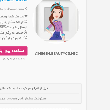
صفحه اینستاگرام beautycilnic
صفحه اینستاگرام سل
❤سلامت شما هدف
😍ارائه مشاوره رای
ارسال با پست💌💌
😘هدف ما رفع مش
😘مشاوره رایگان د
مشاهده پیج این
@NEGIN.BEAUTYCILNIC
بازدید : 5,245 نفر
قبل از انجام هر گونه داد و ستد مالی
مسئولیت محتوای این صفحه بر عهده 