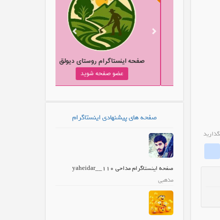
صفحه اینستاگرام وکیل خانواده
صفحه اینستاگرام روستای دیولق
عضو صفحه شوید
عضو صفحه شوید
صفحه های پیشنهادی اینستاگرام
گذارید
whatinstagram
Fa
صفحه اینستاگرام مداحی yaheidar__110
مذهبی