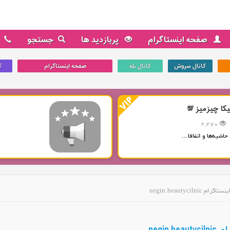
صفحه اینستاگرام
پربازدید ها
جستجو
کانال سروش
کانال بله
صفحه اینستاگرام
ک
یکا چیزمیز 💯
2,270
حاشیه‌ها و اتفاقا...
گرام negin.beautycilnic