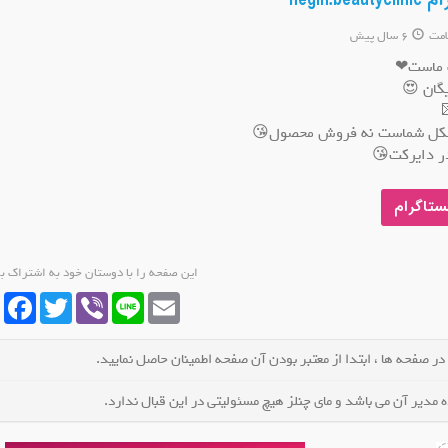
negin.
امت
6 سال پیش
 ماست❤
گان 😍
کل شماست نه فروش محصول😘
ر دایرکت😘
ستاگرام
این صفحه را با دوستان خود به اشتراک ب
cebook
Twitter
Viber
Line
Email
 در صفحه ها ، ابتدا از معتبر بودن آن صفحه اطمینان حاصل نمایید.
مدیر آن می باشد و مای چنلز هیچ مسئولیتی در این قبال ندارد.