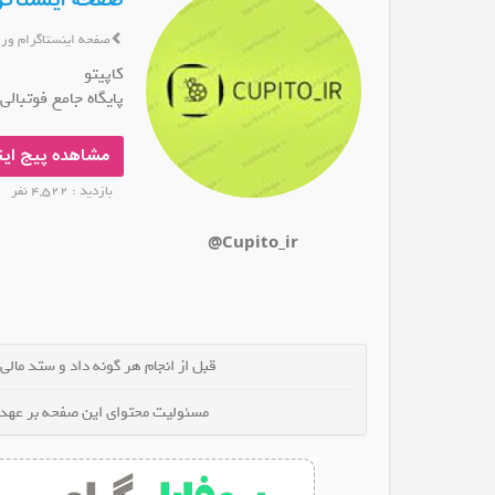
صفحه اینستاگرام
صفحه اینستاگرام ور
کاپیتو
پایگاه جامع فوتبالی
مشاهده پیج این
بازدید : 4,522 نفر
@Cupito_ir
قبل از انجام هر گونه داد و ستد مالی
مسئولیت محتوای این صفحه بر عهده 