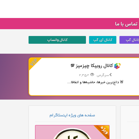
تماس با ما
انال گپ
کانال آی گپ
کانال واتساپ
کانال روبیکا چیزمیز 💯
سرگرمی
2,352
🚨 داغ‌ترین خبرها، حاشیه‌ها و اتفاقا...
صفحه های ویژه اینستاگرام