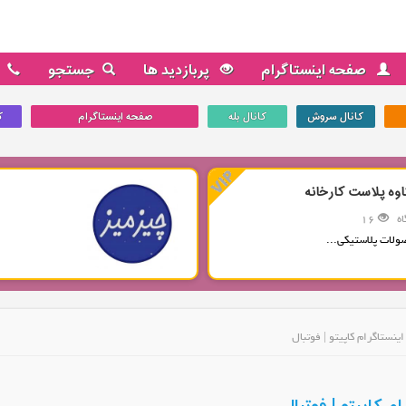
صفحه اینستاگرام
پربازدید ها
جستجو
کانال سروش
کانال بله
صفحه اینستاگرام
ک
اوه پلاست کارخانه
ه
16
ولات پلاستیکی...
ینستاگرام کاپیتو | فوتبال