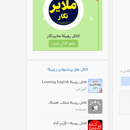
کانال روبیکا لوازم خانگی کلاسیک
کانال روبیکا ملایرنگار
عضو کانال شوید
عضو کانال شوید
کانال های پیشنهادی روبیکا
گذارید
whatrubika
Fa
کانال روبیکا Learning English
آموزشی
کانال روبیکا مملکت العشاگ
عاشقانه
کانال روبیکا •.کًِلًِیًِپًِ کًِدًِه