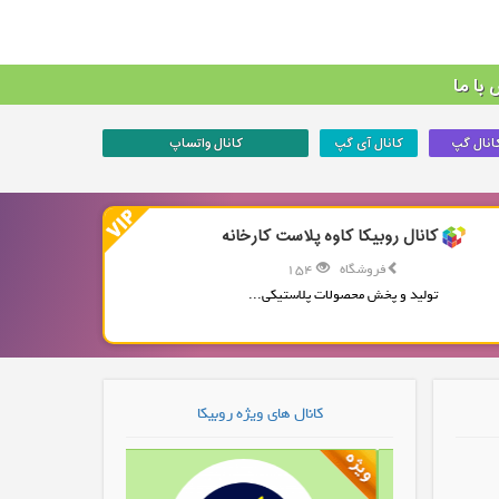
با ما
انال گپ
کانال آی گپ
کانال واتساپ
کانال روبیکا کاوه پلاست کارخانه
فروشگاه
154
تولید و پخش محصولات پلاستیکی...
کانال های ویژه روبیکا