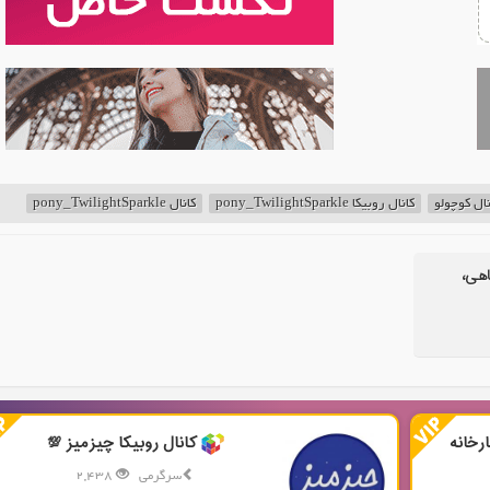
نال کوچولو
کانال روبیکا pony_TwilightSparkle
کانال pony_TwilightSparkle
اهی،
رخانه
کانال روبیکا چیزمیز 💯
سرگرمی
2,438