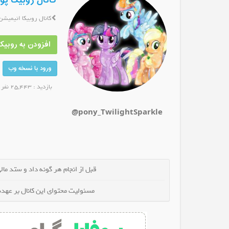
کانال روبیکا پ
کانال روبیکا انیمیشن
افزودن به روبیکا
روبیکا موزیک فا
کانال روبیکا کانال بزرگ شیرازی ها
کانال
ورود با نسخه وب
و کانال شوید
عضو کانال شوید
بازدید : 25,443 نفر
@pony_TwilightSparkle
قبل از انجام هر گونه داد و ستد مالی 
مسئولیت محتوای این کانال بر عهده 