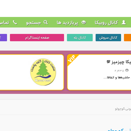
کانال روبیکا
پربازدید ها
جستجو
تماس 
کانال سروش
کانال بله
صفحه اینستاگرام
ک
یکا چیزمیز 💯
2,438
حاشیه‌ها و اتفاقا...
ونی کوچولو