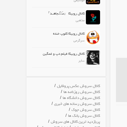
موسیقی
کانال روبیکا 『مُــجاهــد』
مذهبی
کانال روبیکا کلوپ خنده
سرگرمی
کانال روبیکا فیلم دپ و غمگین
سایر
/
کانال سروش عکس پروفایل
/
کانال سروش روزنامه ها
/
کانال سروش دانشگاه ها
/
کانال سروش رسانه های خبری
/
کانال سروش جوک
/
کانال سروش بانک ها
/
پربازدید ترین کانال های سروش