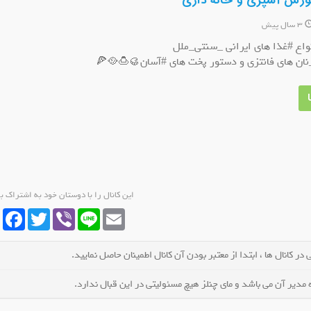
موزش آشپزی و خانه داری
3 سال پیش
اع #غذا های ایرانی _سنتی_ملل
ان های فانتزی و دستور پخت های #آسان🥮🍮🥘🍕
کانال روبیکا حیات وحش و طبیعت
کانال روبیکا گیزمیز ✅ کلیپ سرگرمی
عضو کانال شوید
عضو کانال شوید
این کانال را با دوستان خود به اشتراک ب
cebook
Twitter
Viber
Line
Email
در کانال ها ، ابتدا از معتبر بودن آن کانال اطمینان حاصل نمایید.
مدیر آن می باشد و مای چنلز هیچ مسئولیتی در این قبال ندارد.