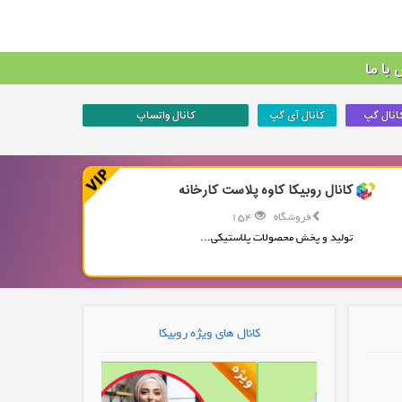
با ما
انال گپ
کانال آی گپ
کانال واتساپ
کانال روبیکا کاوه پلاست کارخانه
فروشگاه
154
تولید و پخش محصولات پلاستیکی...
کانال های ویژه روبیکا