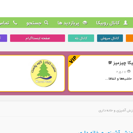
کانال روبیکا
پربازدید ها
جستجو
تماس 
کانال سروش
کانال بله
صفحه اینستاگرام
ک
یکا چیزمیز 💯
2,517
حاشیه‌ها و اتفاقا...
وزش آشپزی و خانه داری