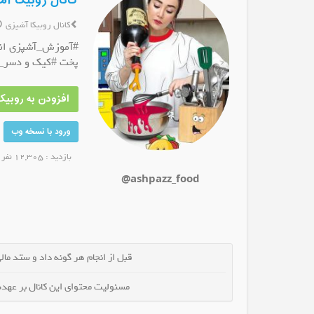
کانال روبیکا آ
کانال روبیکا آشپزی
#آموزش_آشپزی انو
پخت #کیک و دسر_ن
کانال روبیکا کاظم قادری
کانال روبیکا آموزش استراتژی آسان
افزودن به روبیکا
عضو کانال شوید
عضو کانال شوید
ورود با نسخه وب
بازدید : 12,305 نفر
@ashpazz_food
قبل از انجام هر گونه داد و ستد مالی 
مسئولیت محتوای این کانال بر عهده 