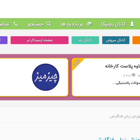
کانال روبیکا
پربازدید ها
جستجو
تماس 
کانال سروش
کانال بله
صفحه اینستاگرام
ک
اوه پلاست کارخانه
227
ولات پلاستیکی...
آموزش زبان فنگلیش