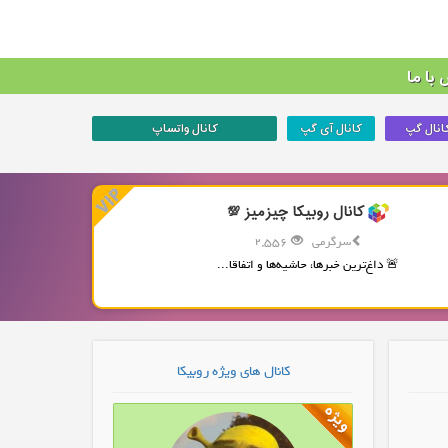
با ما
انال گپ
کانال آی گپ
کانال واتساپ
کانال روبیکا چیزمیز 💯
سرگرمی
2,556
🚨 داغ‌ترین خبرها، حاشیه‌ها و اتفاقا...
کانال های ویژه روبیکا