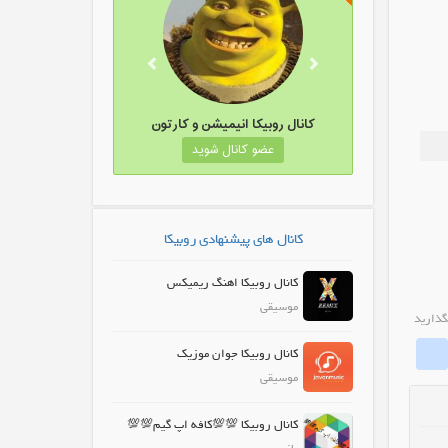
وبیکا لباس زنانه و دخترانه
کانال روبیکا انیمیشن و کارتون
عضو کانال شوید
عضو کانال شوید
کانال های پیشنهادی روبیکا
کانال روبیکا اهنگ ریمیکس
موسیقی
گذارید
whatrubika
Fa
کانال روبیکا جوان موزیک
موسیقی
کانال روبیکا 💯💯کافه اپ گیم💯💯