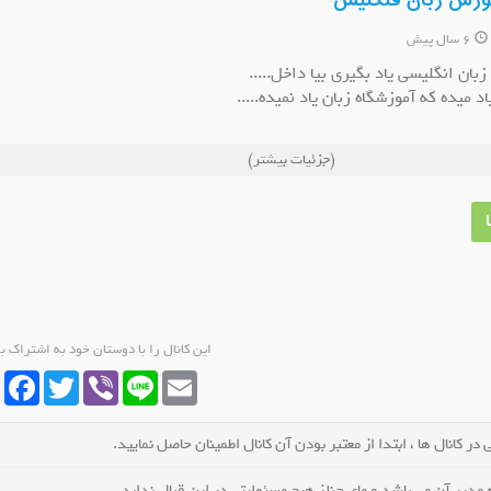
موزش زبان فنگلیش
6 سال پیش
ان انگلیسی یاد بگیری بیا داخل.....
د میده که آموزشگاه زبان یاد نمیده.....
کا شیرین کام باش
کانال روبیکا کفش حامد(گناوه)
کانال ر
.....
(جزئیات بیشتر)
کانال شوید
عضو کانال شوید
این کانال را با دوستان خود به اشتراک ب
cebook
Twitter
Viber
Line
Email
در کانال ها ، ابتدا از معتبر بودن آن کانال اطمینان حاصل نمایید.
مدیر آن می باشد و مای چنلز هیچ مسئولیتی در این قبال ندارد.