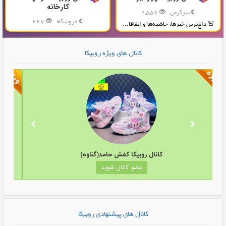
کارخانه
سرگرمی
2,556
فروشگاه
227
🚨 داغ‌ترین خبرها، حاشیه‌ها و اتفاقا...
تولید و پخش محصولات پلاستیکی...
کانال های ویژه روبیکا
کانال روبیکا کفش حامد(گناوه)
عضو کانال شوید
کانال های پیشنهادی روبیکا