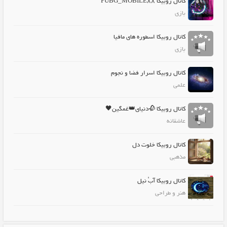
کانال روبیکا PUBG_MOBILE88
بازی
کانال روبیکا اسطوره های مافیا
بازی
کانال روبیکا اسرار فضا و نجوم
علمی
کانال روبیکا 🥀دنیای👑غمگین🖤
عاشقانه
کانال روبیکا خلوت دل
مذهبی
کانال روبیکا آبْ نیل
هنر و طراحی