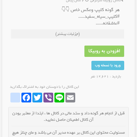
کانال روبیکا سرگرمی
6 سال پیش
هر گونه کلیپ وعکس خاص 👇👇
#کلیپ_سیاه_سفید.....
#عاشقانه......
#خاص....
(جزئیات بیشتر)
#فاز_سنگین.....
#عکس_خاص.....
#پروفایل.....
افزودن به روبیکا
#تصویر_زمینه.....
ورود با نسخه وب
بازدید : 12,621 نفر
این کانال را با دوستان خود به اشتراک بگذارید
whatrubika
Facebook
Twitter
Viber
Line
Email
قبل از انجام هر گونه داد و ستد مالی در کانال ها ، ابتدا از معتبر بودن
آن کانال اطمینان حاصل نمایید.
مسئولیت محتوای این کانال بر عهده مدیر آن می باشد و مای چنلز هیچ