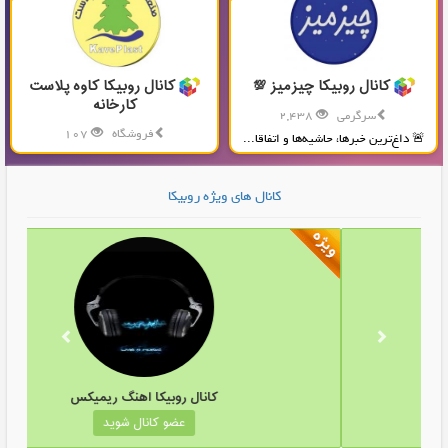
کانال روبیکا چیزمیز 💯
کانال روبیکا کاوه پلاست
کارخانه
سرگرمی
2,438
فروشگاه
107
🚨 داغ‌ترین خبرها، حاشیه‌ها و اتفاقا...
تولید و پخش محصولات پلاستیکی...
کانال های ویژه روبیکا
ل روبیکا پوشاک اورنگ
کانال روبیکا 
عضو کانال شوید
عضو کانا