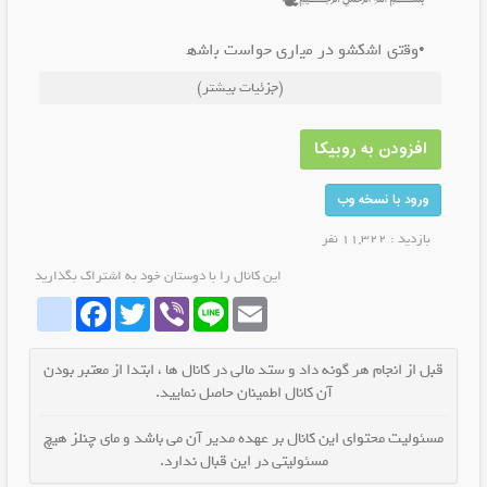
﷽🕊
•وق‍‌ت‍‌ی اش‍‌ک‍‌ش‍‌و در م‍‌ی‍‌اری ح‍‌واس‍‌ت ب‍‌اش‍‌ه‍‌
ق‍‌اط‍‌ی اش‍‌ک‍‌اش از چ‍‌ش‍‌م‍‌اش ن‍‌ی‍‌ف‍‌ت‍‌ی•
(جزئیات بیشتر)
ت‍‌اس‍‌ی‍‌س: ¹⁴⁰¹/¹⁰/¹²🧸🍻
افزودن به روبیکا
‌ت‍‌اب‍‌ع ق‍‌وان‍‌ی‍‌ن ج‍‌م‍‌ه‍‌وری اس‍‌ل‍‌ام‍‌ی🇮🇷
ورود با نسخه وب
بازدید : 11,322 نفر
این کانال را با دوستان خود به اشتراک بگذارید
whatrubika
Facebook
Twitter
Viber
Line
Email
قبل از انجام هر گونه داد و ستد مالی در کانال ها ، ابتدا از معتبر بودن
آن کانال اطمینان حاصل نمایید.
مسئولیت محتوای این کانال بر عهده مدیر آن می باشد و مای چنلز هیچ
مسئولیتی در این قبال ندارد.