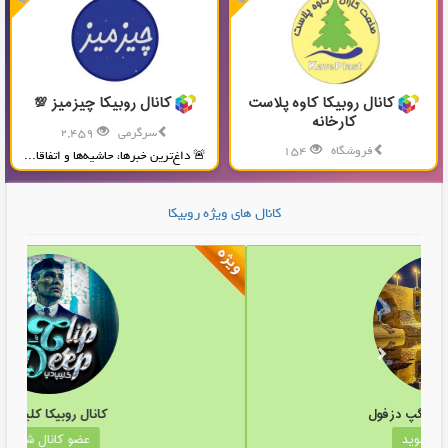
کانال روبیکا کاوه پلاست
کانال روبیکا چیزمیز 💯
کارخانه
سرگرمی
2,459
فروشگاه
154
🚨 داغ‌ترین خبرها، حاشیه‌ها و اتفاقا...
تولید و پخش محصولات پلاستیکی...
کانال های ویژه روبیکا
کانال روبیکا گروه گپ دزفول
عضو کانال شوید