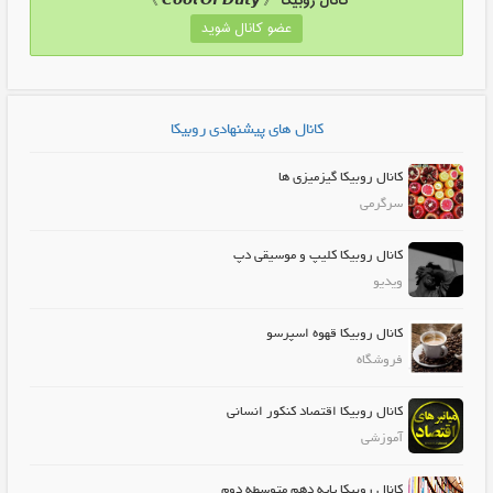
کانال روبیکا 《 𝘾𝙤𝙤𝙡 𝙊𝙛 𝘿𝙪𝙩𝙮 》
عضو کانال شوید
کانال های پیشنهادی روبیکا
کانال روبیکا گیزمیزی ها
سرگرمی
کانال روبیکا کلیپ و موسیقی دپ
ویدیو
کانال روبیکا قهوه اسپرسو
فروشگاه
کانال روبیکا اقتصاد کنکور انسانی
آموزشی
کانال روبیکا پایه دهم متوسطه دوم