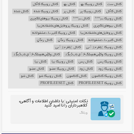
کانال ست
کانال روبیکا یھ
کانال یھ
کانال روبیکا کانٗال
کانال کانٗال
کانال روبیکا پر
کانال پر
کانال روبیکا شده
کانال شده
کانال روبیکا ⁱᶫᵒᵛᵉᵧₒᵤ
کانال ⁱᶫᵒᵛᵉᵧₒᵤ
کانال روبیکا بیوهای‌لاکچری
کانال بیوهای‌لاکچری
کانال روبیکا پروفایل‌های‌عاشقانه‌زیبا
کانال پروفایل‌های‌عاشقانه‌زیبا
کانال روبیکا کِلیپھاےعشقولانه‌
کانال کِلیپھاےعشقولانه‌
کانال روبیکا رمآڼ
کانال رمآڼ
کانال روبیکا ځإظرجٷٲبی
کانال ځإظرجٷٲبی
کانال روبیکا وکڸې‌هڛٹگ‌څٲې‌ڹاب‌ڋېڲۿ
کانال وکڸې‌هڛٹگ‌څٲې‌ڹاب‌ڋېڲۿ
کانال روبیکا پس
کانال پس
کانال روبیکا بیا
کانال بیا
کانال روبیکا زود
کانال زود
کانال روبیکا عضو
کانال عضو
کانال روبیکا کانالمون
کانال کانالمون
کانال روبیکا شو
کانال شو
کانال روبیکا PROFILEESET
کانال PROFILEESET
نکات امنیتی: با داشتن اطلاعات و آگاهی،
کلاهبرداران را نا امید کنید
وبلاگ