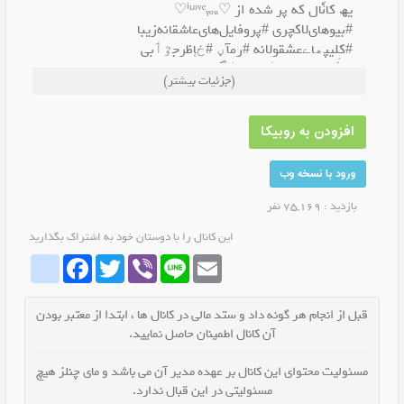
یھ کانٗال که پر شده از ♡ⁱᶫᵒᵛᵉᵧₒᵤ♡
#بیوهای‌لاکچری #پروفایل‌های‌عاشقانه‌زیبا
#کِلیپھاےعشقولانه‌ #رمآڼ #ځإظرجٷٲبی
وکڸې‌هڛٹگ‌څٲې‌ڹاب‌ڋېڲۿ.
(جزئیات بیشتر)
پس بیا زود عضو کانالمون شو💎♥️
افزودن به روبیکا
ورود با نسخه وب
بازدید : 75,169 نفر
این کانال را با دوستان خود به اشتراک بگذارید
whatrubika
Facebook
Twitter
Viber
Line
Email
قبل از انجام هر گونه داد و ستد مالی در کانال ها ، ابتدا از معتبر بودن
آن کانال اطمینان حاصل نمایید.
مسئولیت محتوای این کانال بر عهده مدیر آن می باشد و مای چنلز هیچ
مسئولیتی در این قبال ندارد.