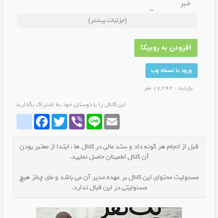
خبر
ی خبر خوب 😍
(جزئیات بیشتر)
میخوای روحیه‌تو عوض کنی؟!🤔
افزودن به روبیکا
حالت خوب نیست؟!😔
ورود با نسخه وب
یه کانال زدم پُر از متن و عکس و فیلم های خنده داره😹
🙊
بازدید : 17,242 نفر
این کانال را با دوستان خود به اشتراک بگذارید
دپ بیا🚶‍♂️ شاد برو🏃‍♂️
whatrubika
Facebook
Twitter
Viber
Line
Email
خوشت اومد ب دوستات هم معرفی کن😉👌
قبل از انجام هر گونه داد و ستد مالی در کانال ها ، ابتدا از معتبر بودن
آن کانال اطمینان حاصل نمایید.
مسئولیت محتوای این کانال بر عهده مدیر آن می باشد و مای چنلز هیچ
مسئولیتی در این قبال ندارد.