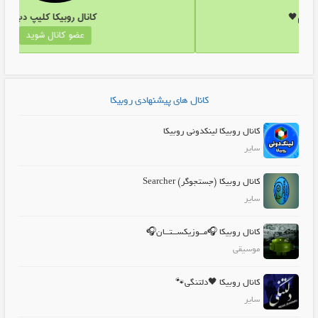
کانال روبیکا ✨متن غم🖤
کان
عضو کانال شوید
کانال های پیشنهادی روبیکا
کانال روبیکا لینکدونی روبیکا
سایر
کانال روبیکا (جستجوگر) Searcher
سایر
کانال روبیکا 🎧مــوزیکســتــان🎧
موسیقی
کانال روبیکا 🖤دلتنگی🐾
سایر