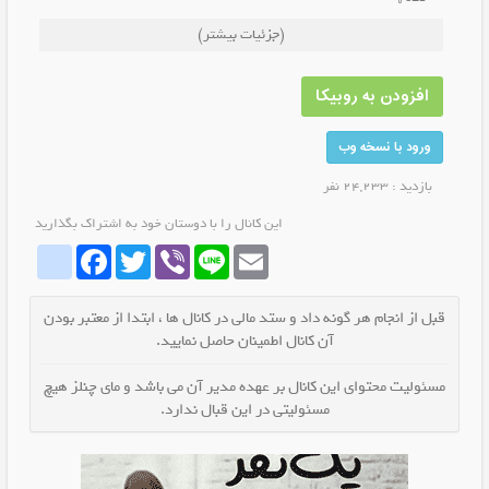
همین حالا عضو شو و پاره شو از خنده بهترین کانال طنز
(جزئیات بیشتر)
روبیکا👇
حتما عضو شید پشیمون نمیشید
افزودن به روبیکا
ورود با نسخه وب
بازدید : 24,233 نفر
این کانال را با دوستان خود به اشتراک بگذارید
whatrubika
Facebook
Twitter
Viber
Line
Email
قبل از انجام هر گونه داد و ستد مالی در کانال ها ، ابتدا از معتبر بودن
آن کانال اطمینان حاصل نمایید.
مسئولیت محتوای این کانال بر عهده مدیر آن می باشد و مای چنلز هیچ
مسئولیتی در این قبال ندارد.