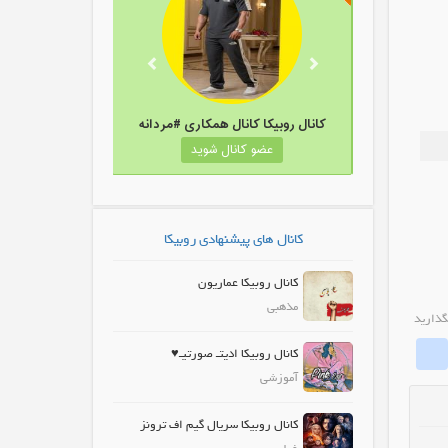
کانال روبیکا دیجی فور
کانال روبیکا کانال همکاری #مردانه
عضو کانال شوید
عضو کانال شوید
کانال های پیشنهادی روبیکا
کانال روبیکا عماریون
مذهبی
گذارید
whatrubika
Fa
کانال روبیکا ادیتـ صورتیـ♥
آموزشی
کانال روبیکا سریال گیم اف ترونز