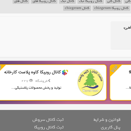
 کلی
کانال کلی
کانال روبیکا جک
کانال جک
کانال روبیکا های
کانال های
کانال روبیکا chizgeram
کانال chizgeram
اهی،
کانال روبیکا کاوه پلاست کارخانه
فروشگاه
227
...
تولید و پخش محصولات پلاستیکی...
قوانین و شرایط
ثبت کانال سروش
پنل کاربری
ثبت کانال روبیکا