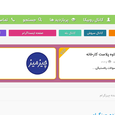
کانال روبیکا
پربازدید ها
جستجو
تماس 
کانال سروش
کانال بله
صفحه اینستاگرام
ک
اوه پلاست کارخانه
227
ولات پلاستیکی...
نده چیزگرام