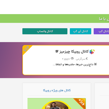
با ما
انال گپ
کانال آی گپ
کانال واتساپ
کانال روبیکا چیزمیز 💯
سرگرمی
2,556
🚨 داغ‌ترین خبرها، حاشیه‌ها و اتفاقا...
کانال های ویژه روبیکا