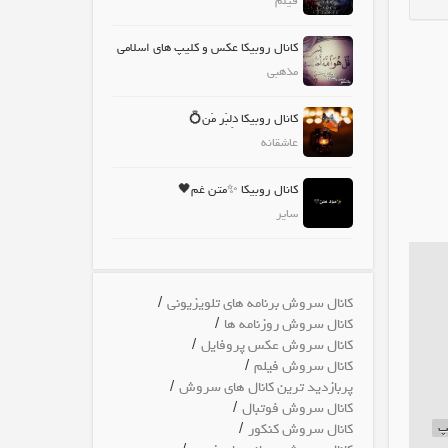
فیلم
کانال روبیکا عکس و کلیپ های اسلامی
مذهبی
کانال روبیکا دِلبَر مَن💍
عاشقانه
کانال روبیکا ✨متن غم🖤
سایر
/
کانال سروش برنامه های تلویزیونی
/
کانال سروش روزنامه ها
/
کانال سروش عکس پروفایل
/
کانال سروش فیلم
/
پربازدید ترین کانال های سروش
/
کانال سروش فوتبال
/
یپ
کانال سروش کنکور