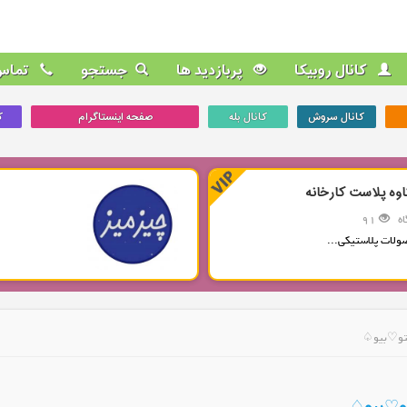
کانال روبیکا
پربازدید ها
جستجو
تماس 
کانال سروش
کانال بله
صفحه اینستاگرام
ک
اوه پلاست کارخانه
ه
91
ولات پلاستیکی...
فتو♡بیو♤