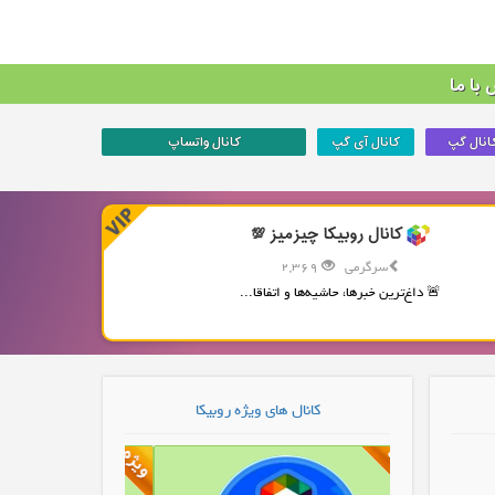
با ما
انال گپ
کانال آی گپ
کانال واتساپ
کانال روبیکا چیزمیز 💯
سرگرمی
2,369
🚨 داغ‌ترین خبرها، حاشیه‌ها و اتفاقا...
کانال های ویژه روبیکا