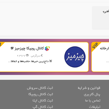
اهی،
رخانه
کانال روبیکا چیزمیز 💯
سرگرمی
2,369
..
🚨 داغ‌ترین خبرها، حاشیه‌ها و اتفاقا...
قوانین و شرایط
ثبت کانال سروش
پنل کاربری
ثبت کانال روبیکا
تماس با ما
ثبت کانال ایتا
تبلیغات
ثبت کانال گپ