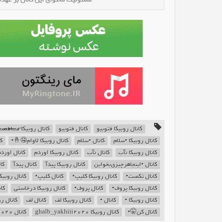
کا ̶̶م̶̶ـ̶̶ـ̶̶اه̶̶س̶̶ـ̶̶ـ̶̶̶̶ی̶̶ـ̶̶ـ̶̶اه
کانال فتوبیو
کانال روبیکا فتوبیو
•
کانال روبیکا لاوام🤤🤞•
کانال •سلام
کانال روبیکا •سلام
انال اوردم
کانال روبیکا اوردم
کانال نآب
کانال روبیکا نآب
•
کانال پیدآ
کانال روبیکا پیدآ
کانال •اینجا‌‌هرچیزی‌بخواین
بیکا عاهنگ•
کانال کلیپ•
کانال روبیکا کلیپ•
کانال تکصت•
تی
کانال روبیکا درخاستی
کانال پروف•
کانال روبیکا پروف•
بیکا نده
کانال لف
کانال روبیکا لف
کانال •
کانال روبیکا •
کانال ghalb_yakhiii2020
کانال روبیکا ghalb_yakhiii2020
کانال کن🤫•