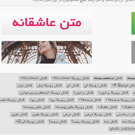
کانال •Wɛʟċօʍɛ•
کانال روبیکا •Wɛʟċօʍɛ•
کانال ̶̶م̶̶ـ̶̶ـ̶̶اه̶̶س̶̶ـ̶̶ـ̶̶̶̶ی̶̶ـ̶̶ـ̶̶اه
کانال روبی
کانال چنل
کانال روبیکا چنل
کانال •یِ
کانال روبیکا •یِ
کانال لاوام🤤🤞
کانال روبیکا •اینجا‌‌هرچیزی‌بخواین
کانال براتون•
کانال روبیکا براتون•
ک
نال روبیکا تکصت•
کانال بیو•
کانال روبیکا بیو•
کانال میشه🦄•
کانال روبیکا میشه
کانال عکص‌نوشته•
کانال روبیکا عکص‌نوشته•
کانال عاهنگ•
کانال رو
کانال نظری
کانال روبیکا نظری
کانال حرفی
کانال روبیکا حرفی
کانال درخاس
کانال روبیکا کن🤫•
کانال بیصدآ
کانال روبیکا بیصدآ
کانال نده
کانال رو