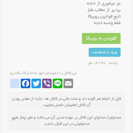
جر میخوری از خنده
بیا پر از مطالب طنز
تابع قوانین روبیکا
فقط واسه خنده
افزودن به روبیکا
ورود با نسخه وب
بازدید : 14,297 نفر
این کانال را با دوستان خود به اشتراک بگذارید
whatrubika
Facebook
Twitter
Viber
Line
Email
قبل از انجام هر گونه داد و ستد مالی در کانال ها ، ابتدا از معتبر بودن
آن کانال اطمینان حاصل نمایید.
مسئولیت محتوای این کانال بر عهده مدیر آن می باشد و مای چنلز هیچ
مسئولیتی در این قبال ندارد.