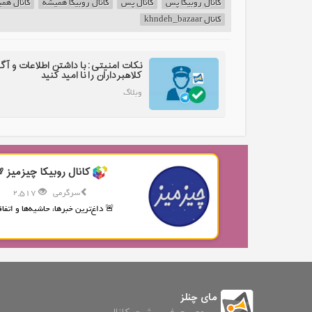
کانال روبیکا پس
کانال پس
کانال روبیکا همیشه
کانال هم
کانال khndeh_bazaar
نکات امنیتی: با داشتن اطلاعات و آگ
کلاهبرداران را نا امید کنید
وبلاگ
کانال روبیکا چیزمیز 
سرگرمی
2,517
🚨 داغ‌ترین خبرها، حاشیه‌ها و اتفاقا
مای چنلز