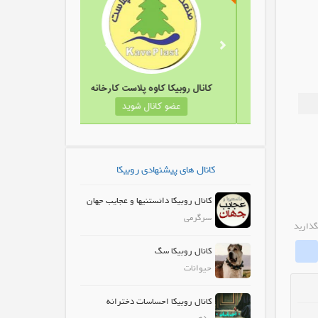
ال روبیکا آموزش خیاطی بافتنی .
کانال روبیکا کاوه پلاست کارخانه
عضو کانال شوید
عضو کانال شوید
کانال های پیشنهادی روبیکا
کانال روبیکا دانستنیها و عجایب جهان
سرگرمی
گذارید
whatrubika
Fa
کانال روبیکا سگ
حیوانات
کانال روبیکا احساسات دخترانه