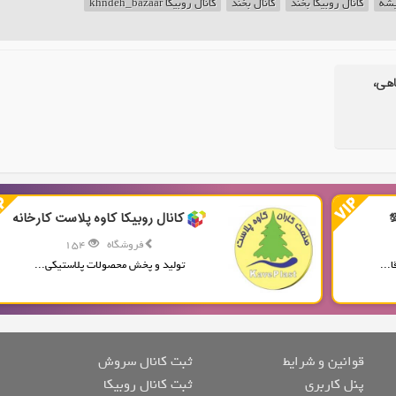
یشه
کانال روبیکا بخند
کانال بخند
کانال روبیکا khndeh_bazaar
اهی،
کانال روبیکا کاوه پلاست کارخانه
فروشگاه
154
...
تولید و پخش محصولات پلاستیکی...
قوانین و شرایط
ثبت کانال سروش
پنل کاربری
ثبت کانال روبیکا