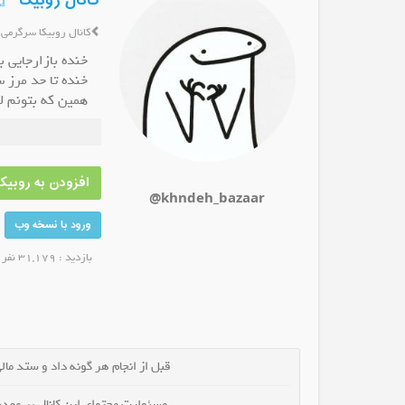
کانال روبیکا 『
کانال روبیکا سرگرمی
خنده بازارجایی 
خنده تا حد مرز س
همین که بتونم‌ ل
رشته سنتی بخشی پور
کانال روبیکا ترفند
کانال 
دنیاست،پس همی
انال شوید
عضو کانال شوید
افزودن به روبیکا
@khndeh_bazaar
ورود با نسخه وب
بازدید : 31,179 نفر
قبل از انجام هر گونه داد و ستد مالی 
مسئولیت محتوای این کانال بر عهده 