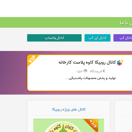
با ما
انال گپ
کانال آی گپ
کانال واتساپ
کانال روبیکا کاوه پلاست کارخانه
فروشگاه
154
تولید و پخش محصولات پلاستیکی...
کانال های ویژه روبیکا