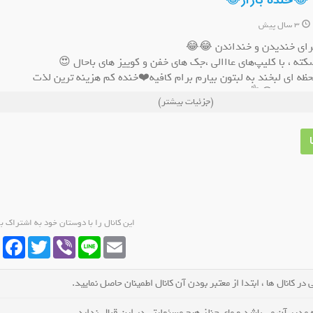
 😂خنده بازار😂 』
3 سال پیش
برای خندیدن و خنداندن 😂😂
کته ، با کلیپ‌های عااالی ،جک های خفن و کوییز های باحال 😍
حظه ای لبخند به لبتون بیارم‌ برام کافیه❤️خنده کم هزینه ترین لذت
روبیکا کفش حامد(گناوه)
کانال روبیکا موزیک فا
کان
شه بخند😂👌
(جزئیات بیشتر)
عضو کانال شوید
عضو کانال شوید
این کانال را با دوستان خود به اشتراک ب
cebook
Twitter
Viber
Line
Email
در کانال ها ، ابتدا از معتبر بودن آن کانال اطمینان حاصل نمایید.
مدیر آن می باشد و مای چنلز هیچ مسئولیتی در این قبال ندارد.