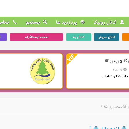
کانال روبیکا
پربازدید ها
جستجو
تماس 
کانال سروش
کانال بله
صفحه اینستاگرام
ک
یکا چیزمیز 💯
2,517
حاشیه‌ها و اتفاقا...
『 😂خنده بازار😂 』