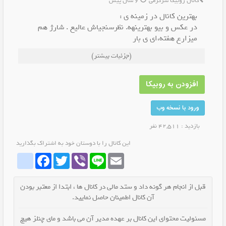
کانال روبیکا سرگرمی
6 سال پیش
بهترین کانال در زمینه ی :
در عکس و بیو بهترینهه. نظرسنجیاش عالیع . شارژ هم
میزارع هفته،ای ی بار
از دستش ندین.
(جزئیات بیشتر)
ی سر بزنین ببینین🔥🔥🔥🌱
افزودن به روبیکا
ورود با نسخه وب
بازدید : 42,511 نفر
این کانال را با دوستان خود به اشتراک بگذارید
whatrubika
Facebook
Twitter
Viber
Line
Email
قبل از انجام هر گونه داد و ستد مالی در کانال ها ، ابتدا از معتبر بودن
آن کانال اطمینان حاصل نمایید.
مسئولیت محتوای این کانال بر عهده مدیر آن می باشد و مای چنلز هیچ