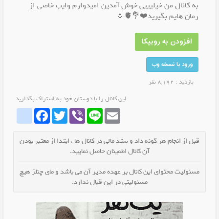
به کانال من خیلیییی خوش آمدین امیدوارم وایب خاصی از
رمان هایم بگیرید❤️💐🫀🌷
افزودن به روبیکا
ورود با نسخه وب
بازدید : 8,192 نفر
این کانال را با دوستان خود به اشتراک بگذارید
whatrubika
Facebook
Twitter
Viber
Line
Email
قبل از انجام هر گونه داد و ستد مالی در کانال ها ، ابتدا از معتبر بودن
آن کانال اطمینان حاصل نمایید.
مسئولیت محتوای این کانال بر عهده مدیر آن می باشد و مای چنلز هیچ
مسئولیتی در این قبال ندارد.