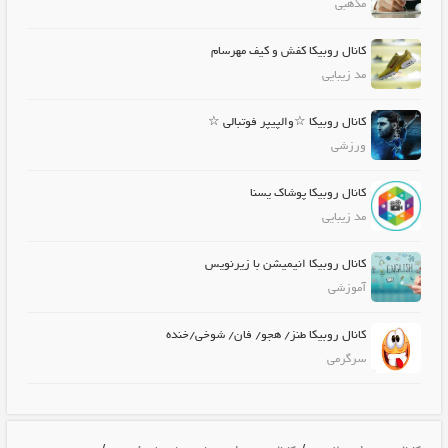
مذهبی
کانال روبیکا کفش و کیف مهرسام
مد زیبایی
کانال روبیکا ☆والپیپر فوتبالی ☆
ورزشی
کانال روبیکا پوشاک یسنا
مد زیبایی
کانال روبیکا انیمیشن با زیرنویس
آموزشی
کانال روبیکا طنز/ هجو/ فان/ شوخی/خنده
سرگرمی