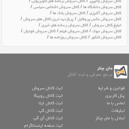
/
/
کانال سروش والپیپر
کانال سروش برنامه های تلویزیونی
/
/
کانال سروش دانشگاه ها
کانال سروش اشخاص سیاسی
/
/
کانال سروش آشپزی
کانال سروش بانک ها
/
/
کانال سروش عکس پروفایل
پربازدید ترین کانال های سروش
/
/
تبلیغ کانال سروش
کانال سروش رسانه های خبری
/
/
/
کانال سروش جوک
کانال سروش فیلم
کانال سروش فوتبال
/
/
کانال سروش کنکور
کانال سروش روزنامه ها
مای چنلز
مرجع معرفی و ثبت کانال
قوانین و شرایط
ثبت کانال سروش
پنل کاربری
ثبت کانال روبیکا
تماس با ما
ثبت کانال ایتا
تبلیغات
ثبت کانال گپ
تبادل با مای چنلز
ثبت کانال آی گپ
ثبت صفحه اینستاگرام