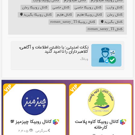
کانال روبیکا امیدوارم
کانال امیدوارم
کانال روبیکا وایب
کانال وایب
کانال روبیکا خاصی
کانال خاصی
کانال روبیکا رمان
کانال رمان
کانال روبیکا هایم
کانال هایم
کانال روبیکا بگیرید🫀
کانال بگیرید🫀
کانال روبیکا roman_saray_TI
کانال roman_saray_TI
نکات امنیتی: با داشتن اطلاعات و آگاهی،
کلاهبرداران را نا امید کنید
وبلاگ
کانال روبیکا کاوه پلاست
کانال روبیکا چیزمیز 💯
کارخانه
سرگرمی
2,405