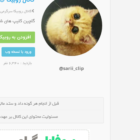
کانال روبیکا 
کانال روبیکا سرگرمی
گلچین کلیپ های شا
افزودن به روبیکا
کانال روبیکا شیرین کام باش
کانال روبیکا 
عضو کانال شوید
عضو کانال ش
ورود با نسخه وب
بازدید : 6,340 نفر
@sarii_clip
قبل از انجام هر گونه داد و ستد مالی 
مسئولیت محتوای این کانال بر عهده 