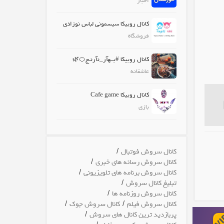
اخبار
کانال روبیکا سیسمونی لباس نوزادی
فروشگاه
کانال روبیکا #بــهآر_نآرنـج🍊🌿
عاشقانه
کانال روبیکا Cafe game
بازی
/
کانال سروش فوتبال
/
کانال سروش رسانه های خبری
/
کانال سروش برنامه های تلویزیونی
/
تبلیغ کانال سروش
/
کانال سروش روزنامه ها
/
/
کانال سروش فیلم
کانال سروش جوک
/
پربازدید ترین کانال های سروش