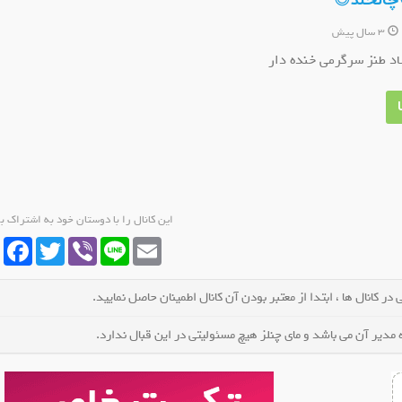
چالخند😅
3 سال پیش
د طنز سرگرمی خنده دار
داچین
کانال روبیکا حوادث استان لرستان
کانال روبیکا
وید
عضو کانال شوید
عضو کا
این کانال را با دوستان خود به اشتراک ب
cebook
Twitter
Viber
Line
Email
در کانال ها ، ابتدا از معتبر بودن آن کانال اطمینان حاصل نمایید.
مدیر آن می باشد و مای چنلز هیچ مسئولیتی در این قبال ندارد.