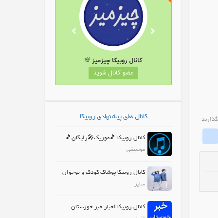
 لینکدونی روبیکا
کانال روبیکا چیزمیز 💯
نال شوید
عضو کانال شوید
کانال های پیشنهادی روبیکا
گذارید
whatrubika
Fa
کانال روبیکا 🎵موزیک🎤رایگان🎵
موسیقی
کانال روبیکا پوشاک کودک و نوجوان
سایر
کانال روبیکا اخبار خبر خوزستان