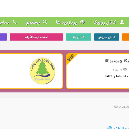
کانال روبیکا
پربازدید ها
جستجو
تماس 
کانال سروش
کانال بله
صفحه اینستاگرام
ک
یکا چیزمیز 💯
2,517
حاشیه‌ها و اتفاقا...
چالخند😅