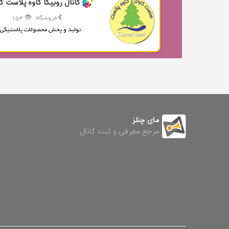
کانال روبیکا کاوه پلاست کا
فروشگاه
154
تولید و پخش محصولات پلاستیکی.
مای چنلز
مرجع معرفی و ثبت کانال