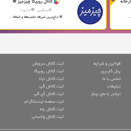
رخانه
کانال روبیکا چیزمیز 💯
سرگرمی
2,517
..
🚨 داغ‌ترین خبرها، حاشیه‌ها و اتفاقا...
قوانین و شرایط
ثبت کانال سروش
پنل کاربری
ثبت کانال روبیکا
تماس با ما
ثبت کانال ایتا
تبلیغات
ثبت کانال گپ
تبادل با مای چنلز
ثبت کانال آی گپ
ثبت صفحه اینستاگرام
ثبت کانال بله
ثبت کانال واتساپ