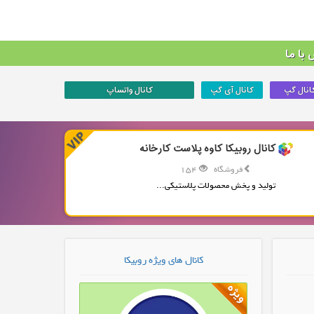
با ما
انال گپ
کانال آی گپ
کانال واتساپ
کانال روبیکا کاوه پلاست کارخانه
فروشگاه
154
تولید و پخش محصولات پلاستیکی...
کانال های ویژه روبیکا