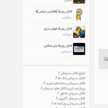
مذهبی
کانال روبیکا 🍒گیلاس میلاس🍒
سرگرمی
کانال روبیکا طوطی سرای
حیوانات
کانال روبیکا متن غمگین
انیمیشن
تن
/
تبلیغ کانال سروش
/
کانال سروش بانک ها
/
کانال سروش رسانه های خبری
/
پربازدید ترین کانال های سروش
/
کانال سروش کنکور
/
کانال سروش آشپزی
/
کانال سروش روزنامه ها