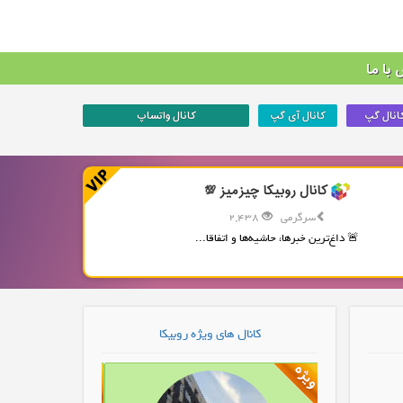
با ما
انال گپ
کانال آی گپ
کانال واتساپ
کانال روبیکا چیزمیز 💯
سرگرمی
2,438
🚨 داغ‌ترین خبرها، حاشیه‌ها و اتفاقا...
کانال های ویژه روبیکا