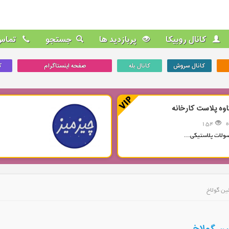
کانال روبیکا
پربازدید ها
جستجو
تماس 
کانال سروش
کانال بله
صفحه اینستاگرام
ک
اوه پلاست کارخانه
154
ولات پلاستیکی...
ین گولاخ