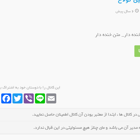
ین گولاخ
6 سال پیش
ده دار_ متن خنده دار
کانال روبیکا دیجی فور
کانال روبیکا لباس زنان
عضو کانال شوید
عضو کانال شو
این کانال را با دوستان خود به اشتراک ب
cebook
Twitter
Viber
Line
Email
در کانال ها ، ابتدا از معتبر بودن آن کانال اطمینان حاصل نمایید.
مدیر آن می باشد و مای چنلز هیچ مسئولیتی در این قبال ندارد.