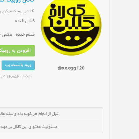
کانال روبیکا گل
کانال روبیکا سرگرمی
کانال خنده
فیلم خنده_ عکس خن
کانال روبیکا ترفند
کانال روبیکا حسرت
عضو کانال شوید
عضو کانال شوید
افزودن به روبیکا
ورود با نسخه وب
@xxxgg120
بازدید : 16,856 نفر
قبل از انجام هر گونه داد و ستد مالی 
مسئولیت محتوای این کانال بر عهده 