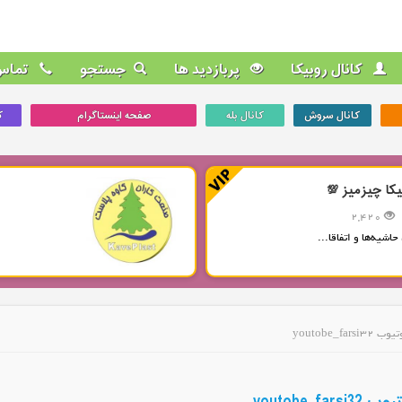
کانال روبیکا
پربازدید ها
جستجو
تماس 
کانال سروش
کانال بله
صفحه اینستاگرام
ک
یکا چیزمیز 💯
2,420
حاشیه‌ها و اتفاقا...
youtobe_fa