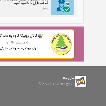
کلاهبرداران را نا امید کنید
وبلاگ
کانال روبیکا کاوه پلاست کا
فروشگاه
91
تولید و پخش محصولات پلاستیکی.
مای چنلز
مرجع معرفی و ثبت کانال