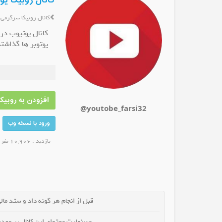
کانال روبیکا یوتیوب arsi32
کانال روبیکا سرگرمی
کانال یوتیوب در
یوتوبر ها گذاشته
کانال روبیکا گروه گپ دزفول
کانال روبیکا لوازم خانگی ک
عضو کانال شوید
عضو کانال شوید
افزودن به روبیکا
@youtobe_farsi32
ورود با نسخه وب
بازدید : 10,906 نفر
قبل از انجام هر گونه داد و ستد مالی 
مسئولیت محتوای این کانال بر عهده 