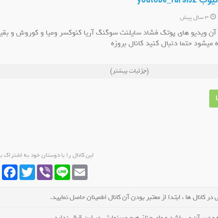
youtobe_f
3 سال پیش
 آن ویدیو های پوتک فشاد سایلنت سوگنگ آریا کئوکسر ومیا و کوروش و بقی
 میشود حتما دنبال کنید کانال بروزه
لاسیک
کانال روبیکا وکیل خانواده
کانال روبیکا پروف
(جزئیات بیشتر)
عضو کانال شوید
عضو کانال شو
این کانال را با دوستان خود به اشتراک ب
cebook
Twitter
Viber
Line
Email
در کانال ها ، ابتدا از معتبر بودن آن کانال اطمینان حاصل نمایید.
مدیر آن می باشد و مای چنلز هیچ مسئولیتی در این قبال ندارد.