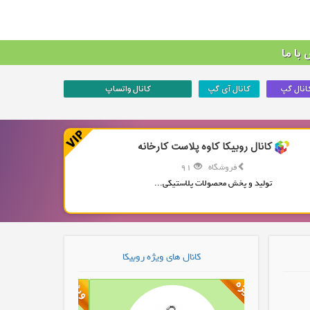
با ما
انال گپ
کانال آی گپ
کانال واتساپ
کانال روبیکا کاوه پلاست کارخانه
فروشگاه
91
تولید و پخش محصولات پلاستیکی...
کانال های ویژه روبیکا