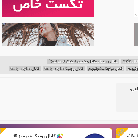
نال style
کانال روبیکا یه‌کانال‌جذاب‌برای‌دخترای‌جذاب🦄
‌کیوتم
کانال بیاجذاب‌شو‌کیوتم
کانال روبیکا Girly_stylle
کانال Girly_stylle
اهی،
رخانه
کانال روبیکا چیزمیز 💯