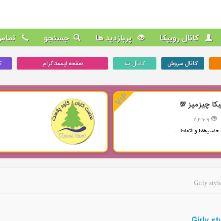
کانال روبیکا
پربازدید ها
جستجو
تماس 
کانال سروش
کانال بله
صفحه اینستاگرام
ک
یکا چیزمیز 💯
2,369
حاشیه‌ها و اتفاقا...