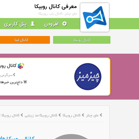
معرفی کانال روبیکا
مای چنلز: کانال یاب روبیکا
افزودن
پنل کاربری
کانال روبیکا
کانال ایتا
کانال روب
سرگرمی
🚨 داغ‌ترین خبرها، 
مای چنلز
کانال روبیکا
کانال روبیکا مد زیبایی
کانال روبیکا Girly style