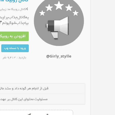
کانال روبیکا Girly style
کانال روبیکا مد زیبایی
یه‌کانال‌جذاب‌برای
بیاجذاب‌شو‌کیوتم
متن غم🖤
کانال روبیکا اسکین هیلینگ
کانال روبیکا گ
افزودن به روبیکا
شوید
عضو کانال شوید
عضو 
ورود با نسخه وب
@Girly_stylle
بازدید : 9,412 نفر
قبل از انجام هر گونه داد و ستد مالی 
مسئولیت محتوای این کانال بر عهده 