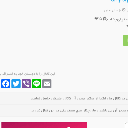
6 سال پیش
‌دخترای‌جذاب👸🦄❤
یزمیز ✅ کلیپ سرگرمی
کانال روبیکا ترفند
کانا
کانال شوید
عضو کانال شوید
این کانال را با دوستان خود به اشتراک ب
cebook
Twitter
Viber
Line
Email
در کانال ها ، ابتدا از معتبر بودن آن کانال اطمینان حاصل نمایید.
مدیر آن می باشد و مای چنلز هیچ مسئولیتی در این قبال ندارد.