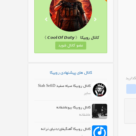
ل روبیکا پوشاک اورنگ
کانال روبیکا 《 𝘾𝙤𝙤𝙡 𝙊𝙛 𝘿𝙪𝙩𝙮 》
عضو کانال شوید
عضو کانال شوید
کانال های پیشنهادی روبیکا
گذارید
کانال روبیکا صیاه صفید Siah SefiD
whatrubika
Fa
سایر
کانال روبیکا بیوعاشقانه
عاشقانه
کانال روبیکا آهنگیفای/دنیای ترانه