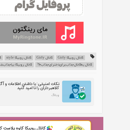
کانال روبیکا Girly
کانال Girly
کانال روبیکا style
کا
کانال یه‌کانال‌جذاب‌برای‌دخترای‌جذاب🦄
کانال روبیکا بیاجذاب‌شو
نکات امنیتی: با داشتن اطلاعات و آگ
کلاهبرداران را نا امید کنید
وبلاگ
کانال روبیکا کاوه پلاست کا