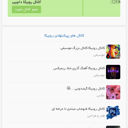
نال روبیکا لطیفه های جذاب🌺🇮🇷
کان
عضو کانال شوید
عض
کانال های پیشنهادی روبیکا
کانال روبیکا کانال بزرگ موسیقی
موسیقی
کانال روبیکا آهنگ آذری شاد ریمیکس
موسیقی
کانال روبیکا گیف‌دونی....🤤
عکس
کانال روبیکا فتوشاپ مبتدی تا حرفه ای
هنر و طراحی