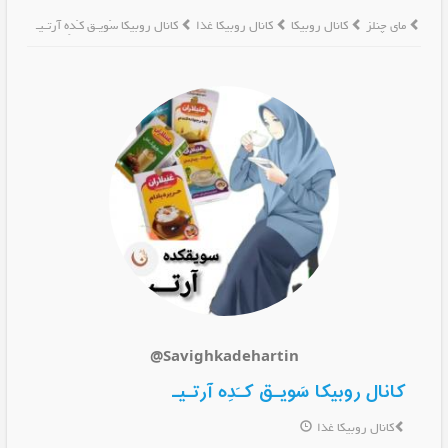
مای چنلز
کانال روبیکا
کانال روبیکا غذا
کانال روبیکا سَویـق کـَدِه آرتـیـ
@Savighkadehartin
کانال روبیکا سَویـق کـَدِه آرتـیـ
کانال روبیکا غذا