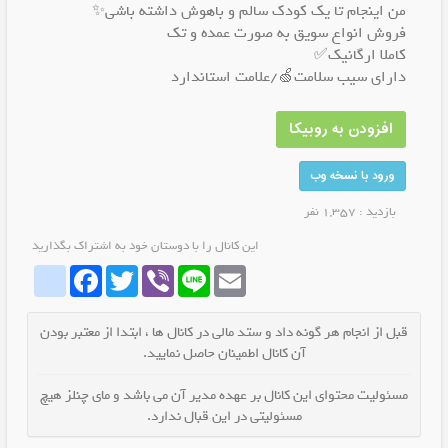
من اینجام تا یک کودک سالم و باهوش داشته باشی✨
فروش انواع سویق به صورت عمده و تک
کاملا ارگانیک✅
دارای سیب سلامت🍏/علامت استاندارد
افزودن به روبیکا
ورود با نسخه وب
بازدید : 1,357 نفر
این کانال را با دوستان خود به اشتراک بگذارید
whatrubika
Facebook
Twitter
Viber
Line
Email
قبل از انجام هر گونه داد و ستد مالی در کانال ها ، ابتدا از معتبر بودن
آن کانال اطمینان حاصل نمایید.
مسئولیت محتوای این کانال بر عهده مدیر آن می باشد و مای چنلز هیچ
مسئولیتی در این قبال ندارد.