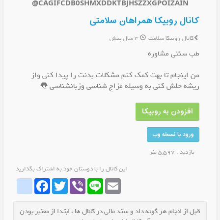
@CAGIFCDB0SHMXDDKTBJHSZZXGPOIZAIN
کانال روبیکا همراهان سلامتی
کانال روبیکا سلامت
3 سال پیش
طب سنتی مشاوره
من اینجام تا بهت کمک کنم مشکلات بدنت را پیدا کنی واز
ریشه حلش کنی به وسیله مزاج شناسی وزبانشناسی 👅
افزودن به روبیکا
ورود با نسخه وب
بازدید : 5,597 نفر
این کانال را با دوستان خود به اشتراک بگذارید
whatrubika
Facebook
Twitter
Viber
Line
Email
قبل از انجام هر گونه داد و ستد مالی در کانال ها ، ابتدا از معتبر بودن