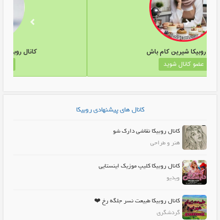
کانال روبیکا شیرین کام باش
عضو کانال شوید
کانال های پیشنهادی روبیکا
کانال روبیکا نقاشی دارک شو
هنر و طراحی
کانال روبیکا کلیپ موزیک اینستایی
ویدیو
کانال روبیکا طبیعت نسر جلگه رخ ❤️
گردشگری