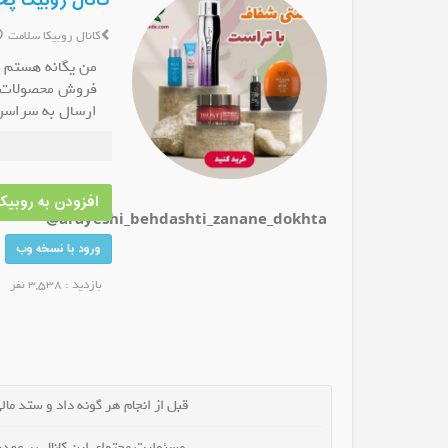
کانال روبیکا پ
کانال روبیکا سلامت
من یگانه هستم 
فروش محصولات آ
ارسال به سراسر
کا پوشاک اورنگ
کانال روبیکا املاک جزیره لاوان
کانال
سفارشات پذیرف
انال شوید
عضو کانال شوید
تحت نظرلیسانس س
هدف ما بهبود ک
جهت سفارش محصو
افزودن به روبیکا
@arayeshi_behdashti_zanane_dokhta
@yage_tak
حجم پیامها بالاس
ورود با نسخه وب
بازدید : 3,538 نفر
قبل از انجام هر گونه داد و ستد مالی 
مسئولیت محتوای این کانال بر عهده 