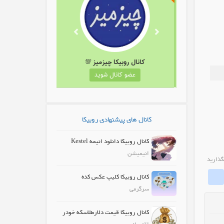
نال روبیکا حیات وحش و طبیعت
کانال روبیکا چیزمیز 💯
عضو کانال شوید
عضو کانال شوید
کانال های پیشنهادی روبیکا
کانال روبیکا دانلود انیمه Kestel
انیمیشن
گذارید
whatrubika
Fa
کانال روبیکا کلیپ عکس کده
سرگرمی
کانال روبیکا قیمت دلارطلاسکه خودر