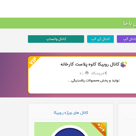
با ما
انال گپ
کانال آی گپ
کانال واتساپ
کانال روبیکا کاوه پلاست کارخانه
فروشگاه
91
تولید و پخش محصولات پلاستیکی...
کانال های ویژه روبیکا