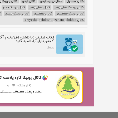
کانال محصول
کانال روبیکا آیدی
کانال آیدی
کانال روبیکا ز
کانال روبیکا yage_tak
کانال yage_tak
کانال روبیکا حجم
کانال روبیکا لطفاًصبور
کانال لطفاًصبور
کانال روبیکا باشید
ک
کانال arayeshi_behdashti_zanane_dokhta
نکات امنیتی: با داشتن اطلاعات و آگ
کلاهبرداران را نا امید کنید
وبلاگ
کانال روبیکا کاوه پلاست کا
فروشگاه
91
تولید و پخش محصولات پلاستیکی.