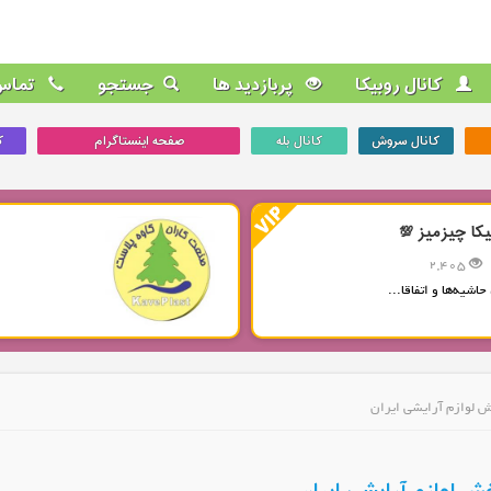
کانال روبیکا
پربازدید ها
جستجو
تماس 
کانال سروش
کانال بله
صفحه اینستاگرام
ک
یکا چیزمیز 💯
2,405
حاشیه‌ها و اتفاقا...
ش لوازم آرایشی ایران