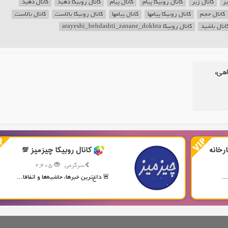
یر
کانال زیر
کانال روبیکا پیام
کانال پیام
کانال روبیکا دهید
کانال دهید
کانال حجم
کانال روبیکا پیامها
کانال پیامها
کانال روبیکا بالاست
کانال بالاست
انال باشید
کانال روبیکا arayeshi_behdashti_zanane_dokhta
اهی،
رخانه
کانال روبیکا چیزمیز 💯
سرگرمی
2,405
..
🚨 داغ‌ترین خبرها، حاشیه‌ها و اتفاقا...