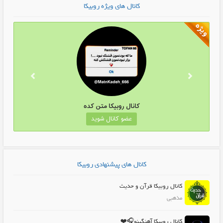
کانال های ویژه روبیکا
کانال روبیکا متن کده
عضو کانال شوید
کانال های پیشنهادی روبیکا
کانال روبیکا قرآن و حدیث
مذهبی
کانال روبیکا آهنگینو🎧❤️