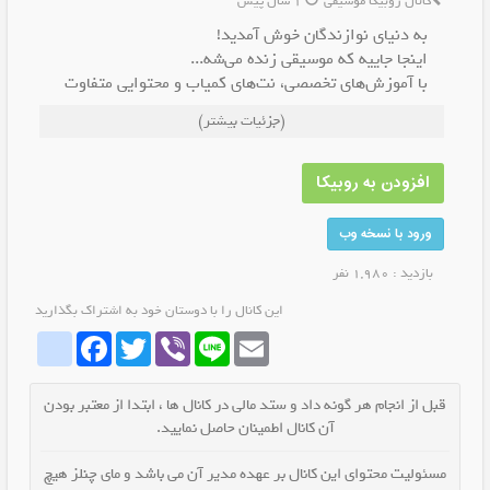
کانال روبیکا موسیقی
1 سال پیش
به دنیای نوازندگان خوش آمدید!
اینجا جاییه که موسیقی زنده می‌شه...
با آموزش‌های تخصصی، نت‌های کمیاب و محتوایی متفاوت
در کنار هم یاد می‌گیریم، می‌نوازیم و لذت می‌بریم.
(جزئیات بیشتر)
اگه عاشق موسیقی هستی، به جمع ما بپیوند! 🎻🎹🎸
با هم دنیای زیبای موسیقی رو می‌سازیم
افزودن به روبیکا
ورود با نسخه وب
بازدید : 1,980 نفر
این کانال را با دوستان خود به اشتراک بگذارید
whatrubika
Facebook
Twitter
Viber
Line
Email
قبل از انجام هر گونه داد و ستد مالی در کانال ها ، ابتدا از معتبر بودن
آن کانال اطمینان حاصل نمایید.
مسئولیت محتوای این کانال بر عهده مدیر آن می باشد و مای چنلز هیچ