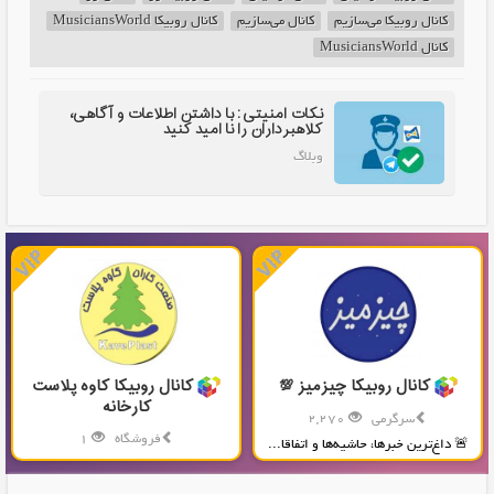
کانال روبیکا می‌سازیم
کانال می‌سازیم
کانال روبیکا MusiciansWorld
کانال MusiciansWorld
نکات امنیتی: با داشتن اطلاعات و آگاهی،
کلاهبرداران را نا امید کنید
وبلاگ
کانال روبیکا چیزمیز 💯
کانال روبیکا کاوه پلاست
کارخانه
سرگرمی
2,270
فروشگاه
1
🚨 داغ‌ترین خبرها، حاشیه‌ها و اتفاقا...
تولید و پخش محصولات پلاستیکی...