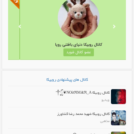
کانال روبیکا دنیای بافتنی رویا
عضو کانال شوید
کانال های پیشنهادی روبیکا
کانال روبیکا ༒ᬼ❦NOừℜMѦℜ_A
ویدیو
کانال روبیکا شهید محمد رضا کشاورز
مذهبی